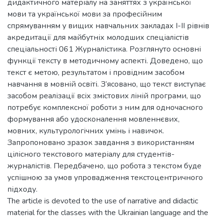
дидактичного матеріалу на заняттях з української
мови та української мови за професійним
спрямуванням у вищих навчальних закладах І-ІІ рівнів
акредитації для майбутніх молодших спеціалістів
спеціальності 061 Журналістика. Розглянуто основні
функції тексту в методичному аспекті. Доведено, що
текст є метою, результатом і провідним засобом
навчання в мовній освіті. З’ясовано, що текст виступає
засобом реалізації всіх змістових ліній програми, що
потребує комплексної роботи з ним для одночасного
формування або удосконалення мовленнєвих,
мовних, культурологічних умінь і навичок.
Запропоновано зразок завдання з використанням
цілісного текстового матеріалу для студентів-
журналістів. Передбачено, що робота з текстом буде
успішною за умов упровадження текстоцентричного
підходу.
The article is devoted to the use of narrative and didactic
material for the classes with the Ukrainian language and the