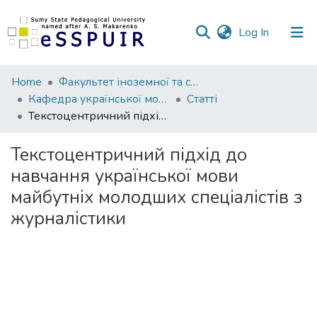
(current)
Log In
Communities
Home
Факультет іноземної та слов’янської філології
&
Кафедра української мови та літератури
Статті
Collections
Текстоцентричний підхід до навчання української мови майбутніх молодших спеціалістів з журналістики
All of DSpace
Текстоцентричний підхід до
навчання української мови
Statistics
майбутніх молодших спеціалістів з
журналістики