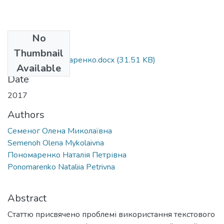
No
Files
Thumbnail
Семеног, Пономаренко.docx
(31.51 KB)
Available
Date
2017
Authors
Семеног Олена Миколаївна
Semenoh Olena Mykolaivna
Пономаренко Наталія Петрівна
Ponomarenko Nataliia Petrivna
Abstract
Статтю присвячено проблемі використання текстового