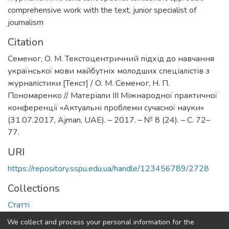
comprehensive work with the text
,
junior specialist of
journalism
Citation
Семеног, О. М. Текстоцентричний підхід до навчання
української мови майбутніх молодших спеціалістів з
журналістики [Текст] / О. М. Семеног, Н. П.
Пономаренко // Матеріали ІІІ Міжнародної практичної
конференції «Актуальні проблеми сучасної науки»
(31.07.2017, Ajman, UAE). – 2017. – № 8 (24). – С. 72–
77.
URI
https://repository.sspu.edu.ua/handle/123456789/2728
Collections
Статті
We collect and process your personal information for the
Full item page
Google Scholar