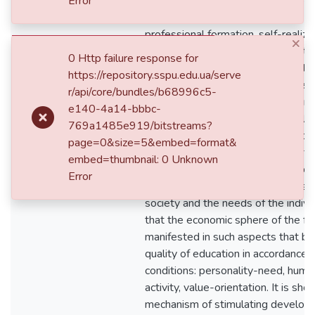
Error
personal needs of each future speci
opportunity to freely choose the tr
professional formation, self-realiza
×
development. Taking into account th
0 Http failure response for
almost all aspects of state develo
https://repository.sspu.edu.ua/serve
quality of education, economic ped
r/api/core/bundles/b68996c5-
attention to this issue. This is man
e140-4a14-bbbc-
scientific reflection of such a qual
769a1485e919/bitstreams?
competence. It is substantiated th
page=0&size=5&embed=format&
permeate all spheres of human life
embed=thumbnail: 0 Unknown
economic behavior in various sphere
Error
dc.description.abstract
the quality of education, it addres
society and the needs of the individu
that the economic sphere of the fut
manifested in such aspects that be
quality of education in accordance
conditions: personality-need, human
activity, value-orientation. It is sh
mechanism of stimulating develop