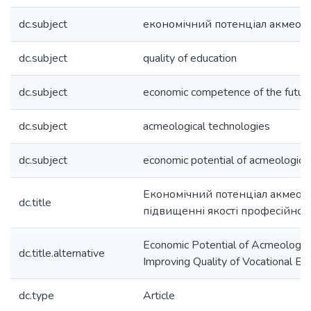
dc.subject
економічний потенціал акмеоло
dc.subject
quality of education
dc.subject
economic competence of the future
dc.subject
acmeological technologies
dc.subject
economic potential of acmeologica
Економічний потенціал акмеоло
dc.title
підвищенні якості професійної 
Economic Potential of Acmeologica
dc.title.alternative
Improving Quality of Vocational Ed
dc.type
Article