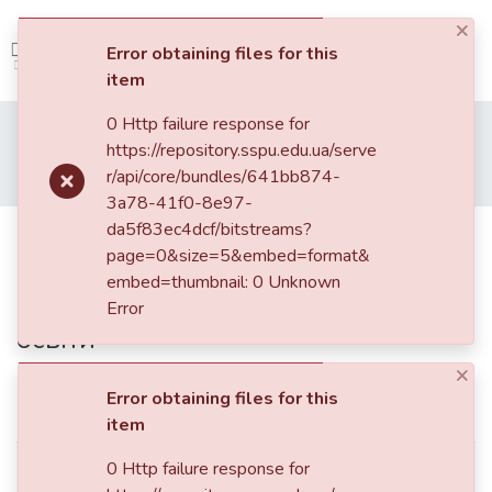
×
(current)
Log In
Error obtaining files for this
item
Communities
0 Http failure response for
Home
Наукові фахові видання СумДПУ
&
https://repository.sspu.edu.ua/serve
Педагогічні науки: теорія, історія, інноваційні технології
Collections
r/api/core/bundles/641bb874-
Економічний потенціал акмеологічних технологій у підвищенні якості професійної освіти
3a78-41f0-8e97-
All of DSpace
da5f83ec4dcf/bitstreams?
Економічний потенціал
page=0&size=5&embed=format&
акмеологічних технологій у
Statistics
embed=thumbnail: 0 Unknown
підвищенні якості професійної
Error
освіти
×
Error obtaining files for this
Simple item page
item
dc.contributor.author
0 Http failure response for
Очеретна Ольга