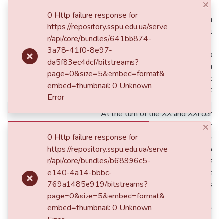
×
компетентністю та може бути за
0 Http failure response for
межах професійної діяльності, т
https://repository.sspu.edu.ua/serve
соціокультурному просторі в ці
r/api/core/bundles/641bb874-
ракурсі розглянуто потенціал а
3a78-41f0-8e97-
технологій, які є зручним, суча
da5f83ec4dcf/bitstreams?
педагогічним засобом розвитку о
page=0&size=5&embed=format&
професійного зростання, зокре
embed=thumbnail: 0 Unknown
економічну компетентність особ
Error
At the turn of the XX and XXI centu
×
quality of education, its measureme
0 Http failure response for
interest of the scientists, educat
https://repository.sspu.edu.ua/serve
public institutions. The quality of e
r/api/core/bundles/b68996c5-
evaluation depends on the needs of
e140-4a14-bbbc-
development strategy. Recent refo
769a1485e919/bitstreams?
the way of development of the sta
page=0&size=5&embed=format&
democratic principle of European e
embed=thumbnail: 0 Unknown
actualize not only the issue of soci