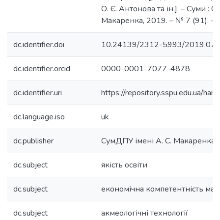
О. Є. Антонова та ін.]. – Суми : С
Макаренка, 2019. – № 7 (91). – 
dc.identifier.doi
10.24139/2312-5993/2019.07
dc.identifier.orcid
0000-0001-7077-4878
dc.identifier.uri
https://repository.sspu.edu.ua/
dc.language.iso
uk
dc.publisher
СумДПУ імені А. С. Макаренка
dc.subject
якість освіти
dc.subject
економічна компетентність май
dc.subject
акмеологічні технології