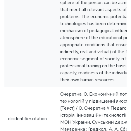
sphere of the person can be acmeo
that meet all relevant aspects of 
problems. The economic potential 
technologies has been determined – 
mechanism of pedagogical influence
atmosphere of the educational proc
appropriate conditions that ensure t
indirectly, real and virtual) of the fu
economic segment of society in th
professional training on the basis o
capacity, readiness of the individual
their own human resources.
Очеретна, О. Економічний поте
технологій у підвищенні якості
[Текст] / О. Очеретна // Педагогі
історія, інноваційні технології 
dc.identifier.citation
МОН України, Сумський держ. пед
Макаренка ; [редкол.: А. А. Сбру