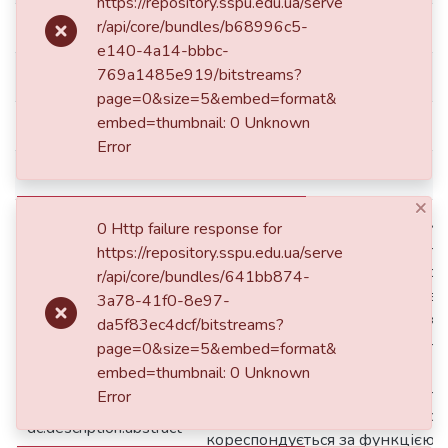
https://repository.sspu.edu.ua/serve
r/api/core/bundles/b68996c5-
dc.contributor.author
Ocheretna Olha
e140-4a14-bbbc-
769a1485e919/bitstreams?
dc.date.accessioned
2019-12-07T07:26:53Z
page=0&size=5&embed=format&
embed=thumbnail: 0 Unknown
dc.date.available
2019-12-07T07:26:53Z
Error
dc.date.issued
2019
×
У статті актуалізовано проблему 
0 Http failure response for
контексті сучасної компетентні
https://repository.sspu.edu.ua/serve
реформування освітнього прост
r/api/core/bundles/641bb874-
них економічного фактору. Зве
3a78-41f0-8e97-
людиноцентричний аспект якост
da5f83ec4dcf/bitstreams?
якого враховано як суспільно-
page=0&size=5&embed=format&
контекст, так і індивідуально-п
embed=thumbnail: 0 Unknown
Акцентовано значущість еконо
Error
компетентності майбутнього фа
dc.description.abstract
кореспондується за функцією з