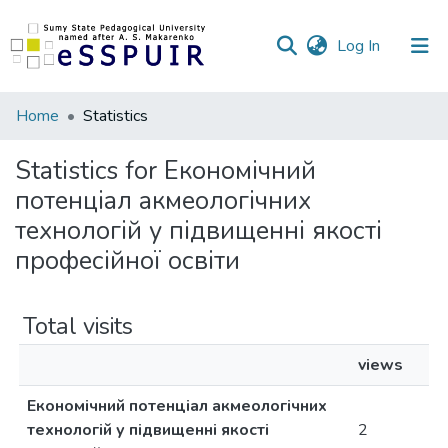
(current)
Log In
Communities
Home
Statistics
&
Collections
Statistics for Економічний
потенціал акмеологічних
All of DSpace
технологій у підвищенні якості
професійної освіти
Total visits
views
Економічний потенціал акмеологічних
технологій у підвищенні якості
2