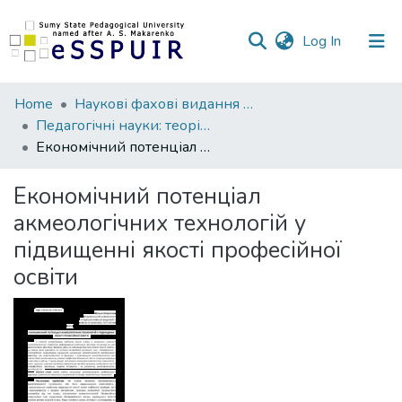
(current)
Log In
Communities
Home
Наукові фахові видання СумДПУ
&
Педагогічні науки: теорія, історія, інноваційні технології
Collections
Економічний потенціал акмеологічних технологій у підвищенні якості професійної освіти
All of DSpace
Економічний потенціал
акмеологічних технологій у
Statistics
підвищенні якості професійної
освіти