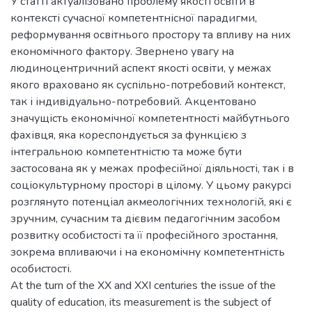
У статті актуалізовано проблему якості освіти в
контексті сучасної компетентнісної парадигми,
реформування освітнього простору та впливу на них
економічного фактору. Звернено увагу на
людиноцентричний аспект якості освіти, у межах
якого враховано як суспільно-потребовий контекст,
так і індивідуально-потребовий. Акцентовано
значущість економічної компетентності майбутнього
фахівця, яка кореспондується за функцією з
інтегральною компетентністю та може бути
застосована як у межах професійної діяльності, так і в
соціокультурному просторі в цілому. У цьому ракурсі
розглянуто потенціал акмеологічних технологій, які є
зручним, сучасним та дієвим педагогічним засобом
розвитку особистості та її професійного зростання,
зокрема впливаючи і на економічну компетентність
особистості.
At the turn of the XX and XXI centuries the issue of the
quality of education, its measurement is the subject of