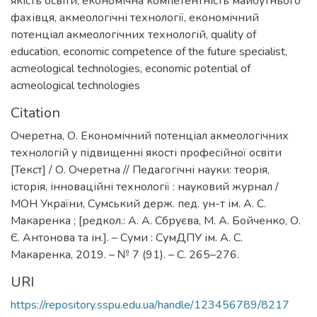
якість освіти
,
економічна компетентність майбутнього
фахівця
,
акмеологічні технології
,
економічний
потенціал акмеологічних технологій
,
quality of
education
,
economic competence of the future specialist
,
acmeological technologies
,
economic potential of
acmeological technologies
Citation
Очеретна, О. Економічний потенціал акмеологічних
технологій у підвищенні якості професійної освіти
[Текст] / О. Очеретна // Педагогічні науки: теорія,
історія, інноваційні технології : науковий журнал /
МОН України, Сумський держ. пед. ун-т ім. А. С.
Макаренка ; [редкол.: А. А. Сбруєва, М. А. Бойченко, О.
Є. Антонова та ін.]. – Суми : СумДПУ ім. А. С.
Макаренка, 2019. – № 7 (91). – С. 265–276.
URI
https://repository.sspu.edu.ua/handle/123456789/8217