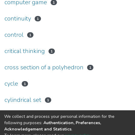
computer game
1
continuity
1
control
1
critical thinking
1
cross section of a polyhedron
1
cycle
1
cylindrical set
1
(current)
We collect and process your personal information for the
«
1
2
3
4
5
...
16
»
following purposes:
Authentication, Preferences,
Acknowledgement and Statistics
.