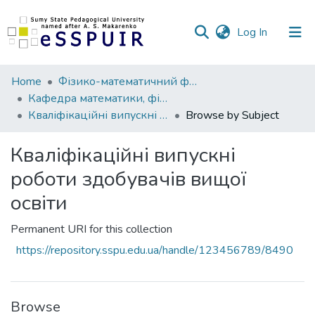
(current)
Log In
Communities
Home
Фізико-математичний факультет
&
Кафедра математики, фізики та методик їх навчання
Collections
Кваліфікаційні випускні роботи здобувачів вищої освіти
Browse by Subject
All of DSpace
Кваліфікаційні випускні
роботи здобувачів вищої
освіти
Permanent URI for this collection
https://repository.sspu.edu.ua/handle/123456789/8490
Browse