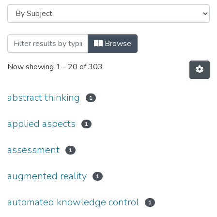
Browsing Кваліфікаційні випускні робо
Browse
Now showing
1 - 20 of 303
abstract thinking
1
applied aspects
1
assessment
1
augmented reality
1
automated knowledge control
1