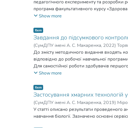
педагогічного експерименту та розробки р
програма факультативного курсу «Здорова 
вчителя біології щодо протидії вживання 
Show more
майбутнього» спрямована на вивчення значн
загальних особистісних і соціальних умінь
Item
націлена на соціальну групу, в якій ще н
Завдання до підсумкового контролю
досягається шляхом впливу на фактори ризи
(
СумДПУ імені А. С. Макаренка
,
2022
)
Торя
протягом першого місяця, 7 - протягом дру
Liudmyla Petrivna
До змісту методичного видання входять кон
уміння опиратися пропозиціям вживати пси
відповідно до робочої навчальної програми
Для самостійної роботи здобувачів першого
Show more
Item
Застосування хмарних технологій у 
(
СумДПУ імені А. С. Макаренка
,
2019
)
Міро
У статті описано результати проведеного 
навчання біології. Зазначено основні сервіс