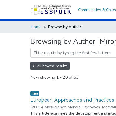
Communities & Colle
Home
Browse by Author
Browsing by Author "Miron
All browse results
Now showing
1 - 20 of 53
Item
European Approaches and Practices i
(
2025
)
Moskalenko Mykola Pavlovych
;
Москал
Eduardivna
This article examines the development and integr
;
Генкал Світлана Едуардівна
;
Tori