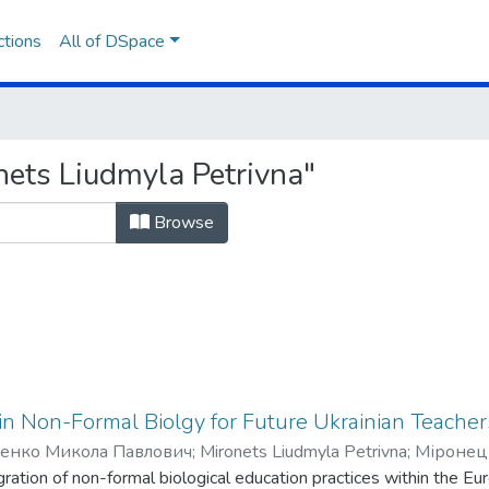
ctions
All of DSpace
ets Liudmyla Petrivna"
Browse
n Non-Formal Biolgy for Future Ukrainian Teacher
енко Микола Павлович
;
Mironets Liudmyla Petrivna
;
Міронец
ation of non-formal biological education practices within the Eur
anyk Valentyna Mykolaivna
;
Торяник Валентина Миколаївна