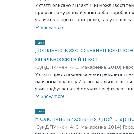
Petrovych
У статті описано дидактичні можливості тем
;
Міронець Людмила Петрівна
;
Mir
профільному рівні. У даній роботі зроблен
як вчитель під час контролю, так учні під
теми: «Вступ». Мета даної статті полягає у 
Show more
профільному рівні з метою досягнення та 
завдання, учні самостійно познайомилися і
Item
методу пізнання та реалізація ключової ко
Доцільність застосування комп'ютер
висновки. Під час вивчення теми «Вступ» у
загальноосвітній школі
необхідну для формулювання обґрунтованих
(
СумДПУ імені А. С. Макаренка
,
2010
)
Міро
систему та екосистему», доцільно зробити ті
У статті представлені основні результати 
біогеоценозів, біосфери. Таким чином, пре
навчання біології у 7 класі загальноосвітн
лише спрямовує процес самостійного абстра
яких відбувається формування фізіологічн
досягненню очікуваних результатів навчан
їхзасвоєння.
Show more
Item
Екологічне виховання дітей старшо
(
СумДПУ імені А. С. Макаренка
,
2014
)
Горо