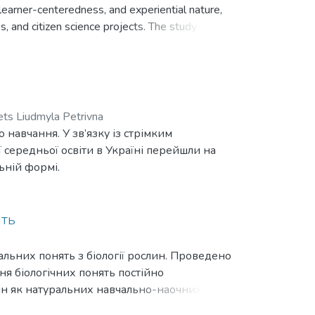
y, learner-centeredness, and experiential nature,
, and citizen science projects. The study
ess, critical thinking, and practical skills in
e centers in Finland, student laboratories in
cation. It also reviews Ukraine’s current non-
gical centers, noting both achievements and
ncrete steps to adapt European experiences to
ets Liudmyla Petrivna
 and utilizing digital technologies. The
о навчання. У зв’язку із стрімким
reparing motivated, qualified educators capable
 середньої освіти в Україні перейшли на
raine’s education system, advocating for the
ьній формі.
e quality of biological education amid
ять
льних понять з біології рослин. Проведено
ня біологічних понять постійно
ин як натуральних навчально-наочних
ти під час формування основних спеціальних