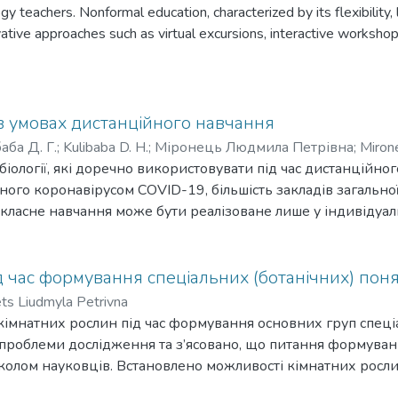
ology teachers. Nonformal education, characterized by its flexibilit
tive approaches such as virtual excursions, interactive workshops
n-formal, and informal learning formats to enhance ecological awaren
ew and analysis of European best practices-such as outdoor scienc
cle identifies effective tools and strategies to enrich biology edu
g initiatives by the Minor Academy of Sciences and regional ecolo
 в умовах дистанційного навчання
er education programs and unequal access. The authors propose co
аба Д. Г.
;
Kulibaba D. H.
;
Міронець Людмила Петрівна
;
Miron
ping methodological materials, fostering international cooperation,
біології, які доречно використовувати під час дистанційног
biology, and innovative methods is emphasized as essential for p
ого коронавірусом COVID-19, більшість закладів загальної
cation. This work contributes to the ongoing modernization of Uk
акласне навчання може бути реалізоване лише у індивідуал
 to cultivate environmentally responsible citizens and improve th
 час формування спеціальних (ботанічних) пон
ts Liudmyla Petrivna
кімнатних рослин під час формування основних груп спеціа
з проблеми дослідження та з’ясовано, що питання формуван
колом науковців. Встановлено можливості кімнатних росл
ться приклади кімнатних рослин, які доречно використовува