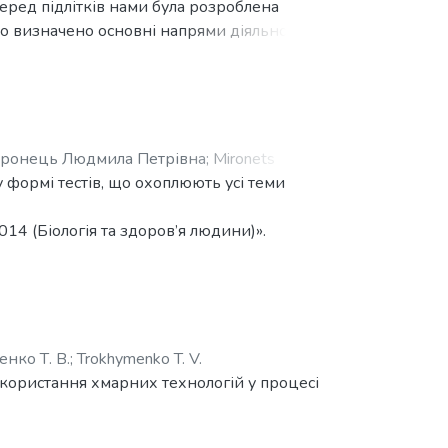
ред підлітків нами була розроблена
о визначено основні напрями діяльності
о курсу «Здорова нація заради
зується шляхом навчання комбінації
 це програма первинної профілактики, що
ими речовинами. Мета даної програми
о курсу. Вона передбачає 10 занять
ронець Людмила Петрівна
;
Mironets
на розвиток трьох головних здатностей:
 формі тестів, що охоплюють усі теми
агально-соціальні навички.
14 (Біологія та здоров’я людини)».
нко Т. В.
;
Trokhymenko T. V.
икористання хмарних технологій у процесі