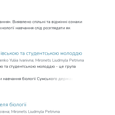
ання». Виявлено спільні та відмінні ознаки
нології навчання слід розглядати як
чнівською та студентською молоддю
enko Yuliia Ivanivna
;
Mironets Liudmyla Petrivna
кою та студентською молоддю - це група
и навчання біології Сумського державного
ів та національних природних парків
світа (Біологія та здоров'я людини), 091
алої академії наук України.
вимагає від колектора спеціальної
ля біології
і сезони, збирати з плодовими тілами
рівна
;
Mironets Liudmyla Petrivna