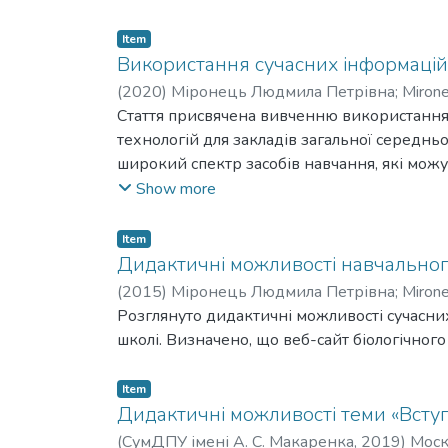
(ботанічних) понять – морфологічних, анато
Item
Використання сучасних інформаційн
(
2020
)
Міронець Людмила Петрівна
;
Mirone
Стаття присвячена вивченню використання
технологій для закладів загальної середнь
широкий спектр засобів навчання, які можу
діаграми, презентації, готові відеофрагмен
Show more
зацікавити учнів. Одним із найрозповсюдже
Найчастіше для її створення науковопедаг
Item
досить широкий спектр можливостей анімаці
Дидактичні можливості навчального
складні анімаційні прийоми потребують неа
(
2015
)
Міронець Людмила Петрівна
;
Mirone
думку, є: використання сервісу LearningApp
Розглянуто дидактичні можливості сучасних
кодів. У статті розглянуто найбільш пошир
школі. Визначено, що веб-сайт біологічного
представлення інформації для електронних
приклади їх використання в освітньому проце
Item
Дидактичні можливості теми «Вступ
(
СумДПУ імені А. С. Макаренка
,
2019
)
Моск