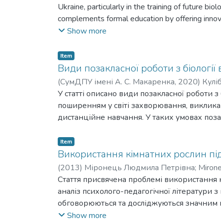
Ukraine, particularly in the training of future bi
complements formal education by offering innova
highlights the importance of combining formal, no
Show more
biology. Through a comprehensive literature revi
Germany, and science festivals in France-the arti
Item
formal biological education landscape, includin
Види позакласної роботи з біології
challenges like limited integration into teach
(
СумДПУ імені А. С. Макаренка
,
2020
)
Куліб
the Ukrainian context: updating curricula, develo
У статті описано види позакласної роботи з 
interdisciplinary approach combining pedagogy, 
поширенням у світі захворювання, викликан
of implementing modern, engaging biological edu
дистанційне навчання. У таких умовах поз
wider adoption of non-formal educational formats
contemporary challenges.
Item
Використання кімнатних рослин під
(
2013
)
Міронець Людмила Петрівна
;
Mirone
Стаття присвячена проблемі використання 
аналіз психолого-педагогічної літератури 
обговорюються та досліджуються значним 
посібників з біології. У статті розглядаю
Show more