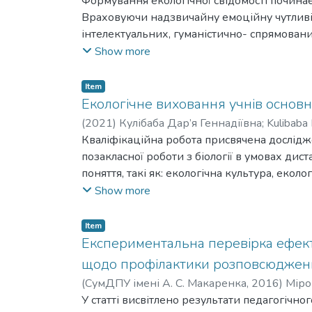
Формування екологічної свідомості почина
Враховуючи надзвичайну емоційну чутливі
інтелектуальних, гуманістично- спрямовани
Базис екологічної культури складають най
Show more
усвідомлення життєво необхідних потреб ж
природи, значення її в житті людини.
Item
Тому вже з дошкільного віку дітям необхі
Екологічне виховання учнів основно
примножувати багатства.
(
2021
)
Кулібаба Дар’я Геннадіївна
;
Kulibaba 
У статті розкривається питання екологічно
Кваліфікаційна робота присвячена дослідж
Розглянуто теоретико-методичні основи еко
позакласної роботи з біології в умовах ди
природознавчого змісту як засобу екологіч
поняття, такі як: екологічна культура, екол
авторських казок природознавчого змісту у
досліджуваної проблеми в педагогічній та 
Show more
дистанційних умовах. Вивчено сучасні метод
експериментально досліджено та проаналізо
Item
екологічної компетентності. За результатам
Експериментальна перевірка ефект
на формування екологічної компетентності 
щодо профілактики розповсюдження
та умінь в учнів навіть в умовах дистанцій
(
СумДПУ імені А. С. Макаренка
,
2016
)
Міро
У статті висвітлено результати педагогіч