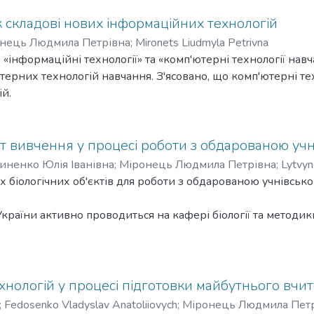
к складові нових інформаційних технологій
нець Людмила Петрівна
;
Mironets Liudmyla Petrivna
 «інформаційні технології» та «комп'ютерні технології навч
терних технологій навчання. З'ясовано, що комп'ютерні тех
й.
єкт вивчення у процесі роботи з обдарованою у
иненко Юлія Іванівна
;
Міронець Людмила Петрівна
;
Lytvyn
их біологічних об'єктів для роботи з обдарованою учнівсь
країни активно проводиться на кафері біології та методик
каренка у рамках теми «Копрофільні аскоміцети заповідник
ься студенти університету зі спеціальностей 014 Середня о
ету та учні-члени Сумського територіального відділення М
для вивчення, оскільки збір матеріалу для їх вивчення не 
логій у процесі підготовки майбутнього вчите
 тварин легко можна знайти у різних фітоценозах та у різн
;
Fedosenko Vladyslav Anatoliiovych
;
Міронець Людмила Пет