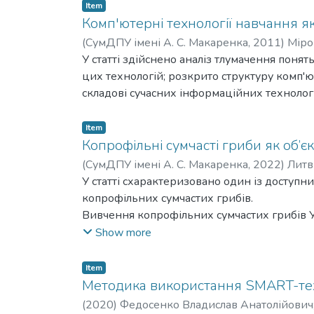
Item
Комп'ютерні технології навчання я
(
СумДПУ імені А. С. Макаренка
,
2011
)
Міро
У статті здійснено аналіз тлумачення понять
цих технологій; розкрито структуру комп'ю
складові сучасних інформаційних технологі
Item
Копрофільні сумчасті гриби як об’
(
СумДПУ імені А. С. Макаренка
,
2022
)
Литв
У статті схарактеризовано один із доступн
копрофільних сумчастих грибів.
Вивчення копрофільних сумчастих грибів У
педагогічного університету імені А. С. Ма
Show more
України». До її виконання активно залучают
Біологія природничо-географічного факульт
Item
Дана група грибів є дуже зручним об'єктом 
Методика використання SMART-техно
професійної підготовки. Послід травоїдних
(
2020
)
Федосенко Владислав Анатолійович