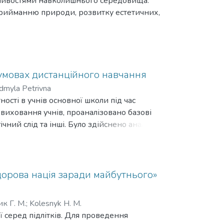
обливостями навколишнього середовища.
прийманню природи, розвитку естетичних,
йближчому природному середовищі,
рними відомостями про взаємозв’язки живої
іння оберігати «зелених друзів» та
в умовах дистанційного навчання
dmyla Petrivna
орської казки.
сті в учнів основної школи під час
о роль і місце авторської казки
 виховання учнів, проаналізовано базові
но педагогічні умови використання
ічний слід та інші. Було здійснено аналіз
 позакласної роботи з біології в
асних заняттях з біології,
огії в дистанційних умовах для формування
кскурсій та позакласних заходів з біології
орова нація заради майбутнього»
ь про підвищення рівня екологічних знань
к Г. М.
;
Kolesnyk H. M.
 серед підлітків. Для проведення