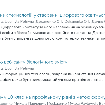
мічних і фізіологічних.
их технологій у створенні цифрового освітнього
ts Liudmyla Petrivna
;
Деканенко О. І.
;
Dekanenko O. I.
;
Дичко 
 цифрового контенту та його наповнення на основі сучас
ої освіти з біології в умовах дистанційного навчання. До 
ть бути створені за допомогою комп’ютерної техніки та пр
ти, доступні в мережі Інтернет. Однак на сьогодні існує щ
ніших засобів наочності серед електронних освітніх ресур
огічними та педагогічними працівниками використовується
ї об’єктів та слайдів, проте таким форматом зацікавити у
 веб-сайту біологічного змісту
бияких часових затрат. До засобів які доречно віднести д
ts Liudmyla Petrivna
s, створення хмари слів на платформі Tagul, інфографіка, 
 інформаційних технологій, зокрема використання навчальн
ені технології, що дозволяють підвищити якість цифрового 
 змісту може бути використаний учнями при підготовці до ур
 засобів навчання, а також програмне забезпечення для с
сі з біології.
» у 10 класі на профільному рівні з метою форм
аленко Микола Павлович
;
Moskalenko Mykola Pavlovych
;
Вак