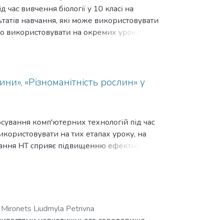
 час вивчення біології у 10 класі на
ьтатів навчання, які може використовувати
чно використовувати на окремих уроках з
 біології та екології 10 класу на
, що під час виконання домашнього
 це і є застосуванням елементів наукового
ти данні, аналізувати, формулювати
ни», «Різноманітність рослин» у
ійно вишукувати нову інформацію,
а, на уроці: «Поняття про біологічну
в, популяцій, видів, біоценозів, екосистем,
осування комп'ютерних технологій під час
я теми «Вступ», коли вчитель фактично
використовувати на тих етапах уроку, на
ння готових тез і положень, сприяє
стання НТ сприяє підвищенню ефективності
;
Mironets Liudmyla Petrivna