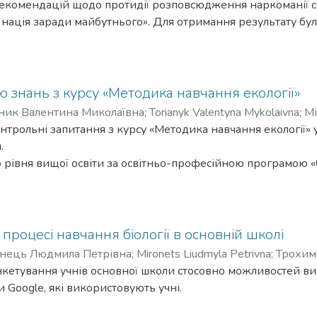
екомендацій щодо протидії розповсюдження наркоманії се
нація заради майбутнього». Для отримання результату бул
наркотичних речовин підлітками. Програма факультативног
ої кількості захисних факторів і факторів ризику, і реалі
, здатності опиратися вживанню наркотиків. Перш за все -
е виникли проблеми, пов ’язані зі зловживанням наркотичн
 знань з курсу «Методика навчання екології»
ку. Програма складається із тримісячного профілактичног
ник Валентина Миколаївна
;
Torianyk Valentyna Mykolaivna
;
Мі
гого місяця і 5 - протягом третього. Програма спрямована 
трольні запитання з курсу «Методика навчання екології» у
хоактивні речовини, уміння організовувати своє життя й з
.
 рівня вищої освіти за освітньо-професійною програмою «0
процесі навчання біології в основній школі
нець Людмила Петрівна
;
Mironets Liudmyla Petrivna
;
Трохиме
анкетування учнів основної школи стосовно можливостей в
и Google, які використовують учні.