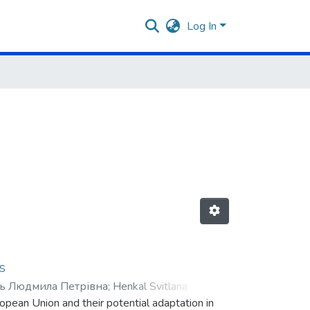
Log In
s
ь Людмила Петрівна
;
Henkal Svitlana
opean Union and their potential adaptation in