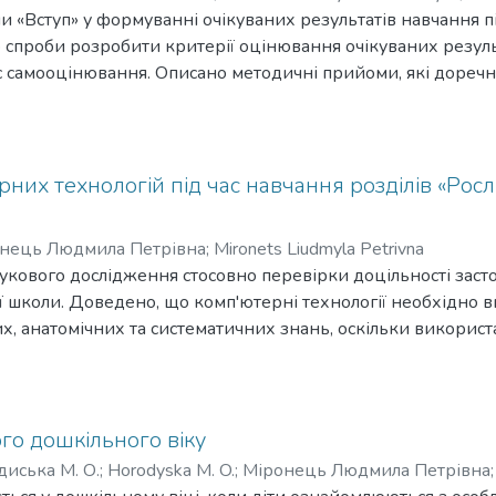
и «Вступ» у формуванні очікуваних результатів навчання під
onets Liudmyla Petrivna
о спроби розробити критерії оцінювання очікуваних резул
 час самооцінювання. Описано методичні прийоми, які доре
вивченні дидактичних можливостей змісту теми «Вступ» в курсі
вимірювання окремих результатів навчання. Обґрунтовано
з новими термінами, вміли їх пояснювати та називати. Адже
мпетентності – наукове розуміння природи, здатність збира
них технологій під час навчання розділів «Росли
чні можуть засвоїти ще один результат - це вміння самост
 висновків щодо функціонування біо- та екосистем. Зокрем
нець Людмила Петрівна
;
Mironets Liudmyla Petrivna
льки загальний огляд основних біосистем: клітин, організмі
наукового дослідження стосовно перевірки доцільності заст
дставлена побудова навчального матеріалу під час вивченн
ьої школи. Доведено, що комп'ютерні технології необхідно 
ктного мислення учнів у потрібному напрямку без виклада
их, анатомічних та систематичних знань, оскільки викори
ня.
го дошкільного віку
диська М. О.
;
Horodyska M. O.
;
Міронець Людмила Петрівна