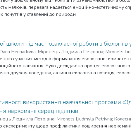
ється у дошкільному віці, коли діти ознайомлюються з ос
сть малюків, перевага надається емоційно-естетичному с
х почуттів у ставленні до природи.
простіші знання про природу, зокрема, орієнтування у на
ивих істот в умовах існування, ознайомлення з елемента
дно прищеплювати любов до навколишнього середовища, вм
ї школи під час позакласної роботи з біології 
Daria Hennadiivna
;
Міронець Людмила Петрівна
;
Mironets Liu
го виховання дітей старшого дошкільного віку засобами авт
енню сучасних методів формування екологічної компетентно
логічного виховання дітей дошкільного віку. Обґрунтован
станційного навчання. Було досліджено процес екологічного
ного виховання дітей старшого дошкільного віку. Визначе
огічно дружня поведінка, активна екологічна позиція, еколог
 процесі екологічного виховання.
шкільній практиці, проаналізовано найбільш поширені форми
и формування екологічної компетентності в учнів на позакл
вано ефективність організації позакласної роботи з біол
и дослідження встановлено вплив екологічних віртуальних е
ивності використання навчальної програми «Зд
в учнів основної школи. Результати експерименту свідчат
 наркоманії серед підлітків
ного навчання.
нець Людмила Петрівна
;
Mironets Liudmyla Petrivna
;
Колесни
ного експерименту щодо профілактики поширення наркоманії