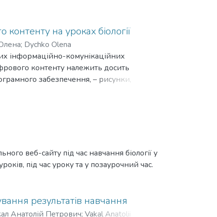
 контенту на уроках біології
Олена
;
Dychko Olena
них інформаційно-комунікаційних
цифрового контенту належить досить
ограмного забезпечення, – рисунки,
е більше можливостей, які спроможні
сів є мультимедійна презентація.
 програма MS PowerPоint. Хоча вона має
чнів сьогодні вже набагато важче, адже
о цифрового освітнього контенту, на нашу
MozaBook, скрайбінг та використання QR –
ого веб-сайту під час навчання біології у
контенту та урізноманітнити
оків, під час уроку та у позаурочний час.
творення таких засобів навчання, наведено
ування результатів навчання
ал Анатолій Петрович
;
Vakal Anatolii