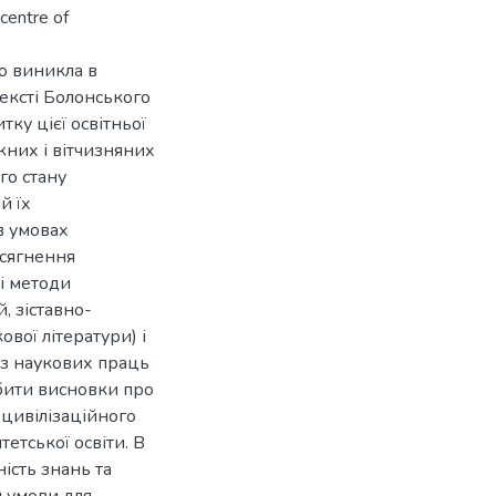
 centre of
що виникла в
ексті Болонського
ку цієї освітньої
жних і вітчизняних
го стану
й їх
в умовах
осягнення
і методи
, зіставно-
вої літератури) і
із наукових праць
бити висновки про
 цивілізаційного
етської освіти. В
ість знань та