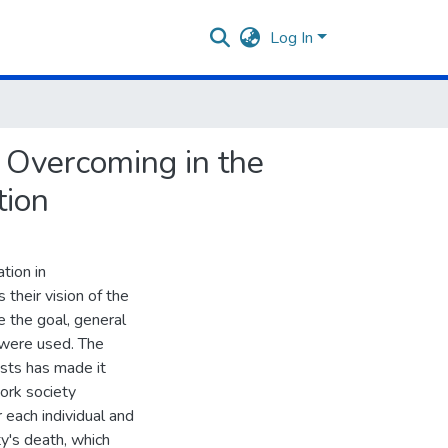
Log In
s Overcoming in the
tion
ation in
their vision of the
e the goal, general
h were used. The
ists has made it
ork society
 each individual and
ty's death, which