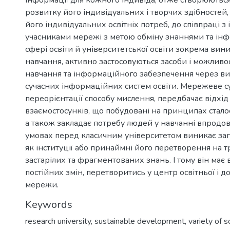
інформації для кожного індивіда, отже створюютьс
розвитку його індивідуальних і творчих здібностей
його індивідуальних освітніх потреб, до співпраці з
учасниками мережі з метою обміну знаннями та інф
сфері освіти й університетської освіти зокрема ви
навчання, активно застосовуються засоби і можливо
навчання та інформаційного забезпечення через в
сучасних інформаційних систем освіти. Мережеве су
переорієнтації способу мислення, передбачає відхід
взаємостосунків, що побудовані на принципах сталост
а також закладає потребу людей у навчанні впродов
умовах перед класичним університетом виникає заг
як інституції або принаймні його перетворення на 
застарілих та фрагментованих знань. І тому він має 
постійних змін, перетворитись у центр освітньої і д
мережи.
Keywords
research university
,
sustainable development
,
variety of s