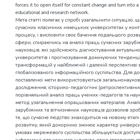
forces it to open itself for constant change and turn into a
educational and research network.
Мета статті полягає у спробі узагальнити ситуацію, 
сучасних класичних німецьких університетах у конт
процесу, і висловити своє бачення подальшого розвит
сфери, спираючись на аналіз праць сучасних зарубі
науковців, які здійснюють діагностування актуально
університетів і прогнозування домінуючих тенденці
трансформацій у найближчій і далекій перспективі 
глобалізованого інформаційного суспільства. Для д
поставленої мети використовуються загальнонауков
дослідження; історико-педагогічні (ретроспективний
порівняльний аналіз праць учених-педагогів та науко
метод узагальнення опрацьованих матеріалів. Анал
зарубіжних та вітчизняних науковців дозволив зро
те, що сучасне людство знаходиться на новому етапі
розвитку, який докорінно змінює характер університ
умовах мережевого суспільства збільшується доступн