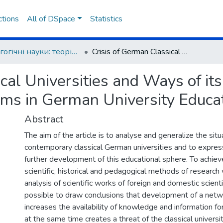
ctions
All of DSpace
Statistics
Педагогічні науки: теорія, історія, інноваційні технології
Crisis of German Classical Universities and Ways of its Overcoming in the Context of Actual Reforms in German University Education
cal Universities and Ways of it
rms in German University Educa
Abstract
The aim of the article is to analyse and generalize the situ
contemporary classical German universities and to express 
further development of this educational sphere. To achiev
scientific, historical and pedagogical methods of researc
analysis of scientific works of foreign and domestic scient
possible to draw conclusions that development of a netw
increases the availability of knowledge and information for
at the same time creates a threat of the classical universi