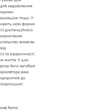
я умови для
, для задоволення
 іншими
ормацією тощо. У
никають нові форми
сті дистанційного
икористання
спільство вимагає
 від
і та ієрархічності,
ж життя. У цих
роза його загибелі
транслятора вже
відкритися до
ослідницької
ocial forms
,