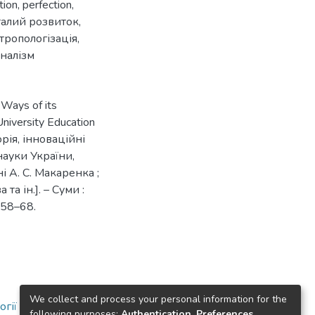
tion
,
perfection
,
талий розвиток
,
тропологізація
,
налізм
 Ways of its
niversity Education
торія, інноваційні
 науки України,
 А. С. Макаренка ;
та ін.]. – Суми :
 58–68.
We collect and process your personal information for the
огії
following purposes:
Authentication, Preferences,