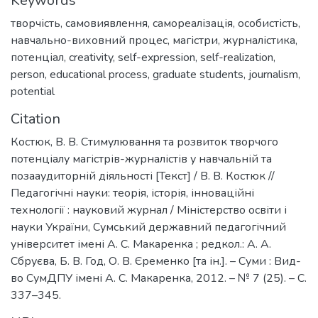
Keywords
творчість
,
самовиявлення
,
самореалізація
,
особистість
,
навчально-виховний процес
,
магістри
,
журналістика
,
потенціал
,
creativity
,
self-expression
,
self-realization
,
person
,
educational process
,
graduate students
,
journalism
,
potential
Citation
Костюк, В. В. Стимулювання та розвиток творчого
потенціалу магістрів-журналістів у навчальній та
позааудиторній діяльності [Текст] / В. В. Костюк //
Педагогічні науки: теорія, історія, інноваційні
технології : науковий журнал / Міністерство освіти і
науки України, Сумський державний педагогічний
університет імені А. С. Макаренка ; редкол.: А. А.
Сбруєва, Б. В. Год, О. В. Єременко [та ін.]. – Суми : Вид-
во СумДПУ імені А. С. Макаренка, 2012. – № 7 (25). – С.
337–345.