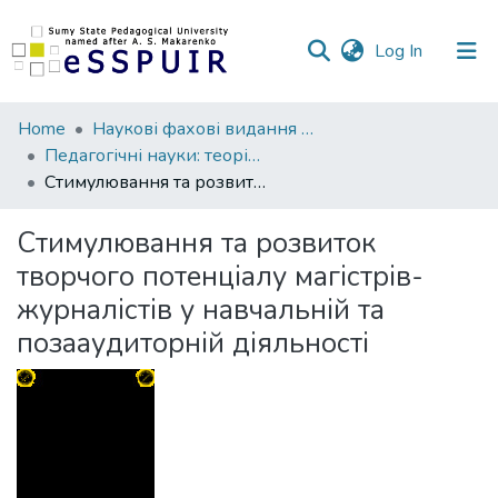
(current)
Log In
Communities
Home
Наукові фахові видання СумДПУ
&
Педагогічні науки: теорія, історія, інноваційні технології
Collections
Стимулювання та розвиток творчого потенціалу магістрів-журналістів у навчальній та позааудиторній діяльності
All of DSpace
Стимулювання та розвиток
творчого потенціалу магістрів-
Statistics
журналістів у навчальній та
позааудиторній діяльності