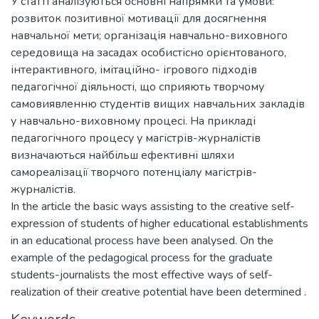
У статті аналізуються основні напрямки та умови:
розвиток позитивної мотивації для досягнення
навчальної мети; організація навчально-виховного
середовища на засадах особистісно орієнтованого,
інтерактивного, імітаційно- ігрового підходів
педагогічної діяльності, що сприяють творчому
самовиявленню студентів вищих навчальних закладів
у навчально-виховному процесі. На прикладі
педагогічного процесу у магістрів-журналістів
визначаються найбільш ефективні шляхи
самореалізації творчого потенціалу магістрів-
журналістів.
In the article the basic ways assisting to the creative self-
expression of students of higher educational establishments
in an educational process have been analysed. On the
example of the pedagogical process for the graduate
students-journalists the most effective ways of self-
realization of their creative potential have been determined .