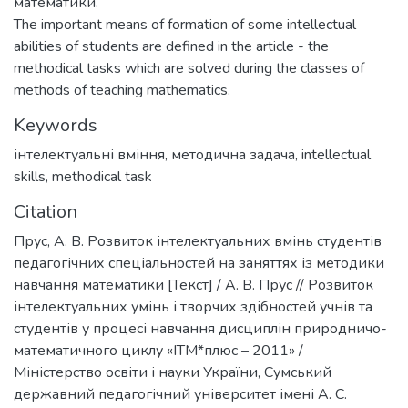
математики.
The important means of formation of some intellectual
abilities of students are defined in the article - the
methodical tasks which are solved during the classes of
methods of teaching mathematics.
Keywords
інтелектуальні вміння
,
методична задача
,
intellectual
skills
,
methodical task
Citation
Прус, А. В. Розвиток інтелектуальних вмінь студентів
педагогічних спеціальностей на заняттях із методики
навчання математики [Текст] / А. В. Прус // Розвиток
інтелектуальних умінь і творчих здібностей учнів та
студентів у процесі навчання дисциплін природничо-
математичного циклу «ІТМ*плюс – 2011» /
Міністерство освіти і науки України, Сумський
державний педагогічний університет імені А. С.