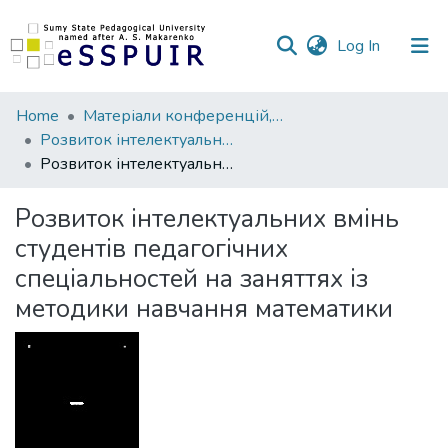
(current)
Log In
Communities
Home
Матеріали конференцій, семінарів, читань
&
Розвиток інтелектуальних умінь і творчих здібностей учнів та студентів у процесі навчання дисциплін природничо-математичного циклу «ІТМ*плюс»
Collections
Розвиток інтелектуальних вмінь студентів педагогічних спеціальностей на заняттях із методики навчання математики
All of DSpace
Розвиток інтелектуальних вмінь
студентів педагогічних
Statistics
спеціальностей на заняттях із
методики навчання математики