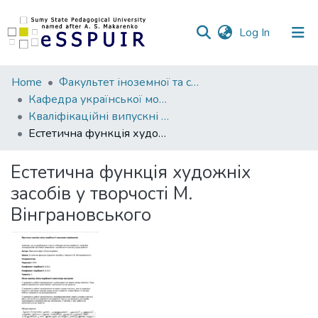
(current)
Log In
Communities
Home
Факультет іноземної та слов’янської філології
&
Кафедра української мови та літератури
Collections
Кваліфікаційні випускні роботи здобувачів вищої освіти
Естетична функція художніх засобів у творчості М. Вінграновського
All of DSpace
Естетична функція художніх
Statistics
засобів у творчості М.
Вінграновського