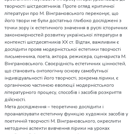
творчості шістдесятників. Проте огляд критичної
літератури про М. Вінграновського переконує, що
його твори не були достатньо глибоко досліджені з
точки зору їх естетичного значення в руслі історичних
закономірностей розвитку української літератури в
контексті шістдесятників XX ст. Відтак, важливим є
дослідити прояв модерністської естетики творчості
письменника, поета, актора, режисера, сценариста М.
Вінграновського. Своєрідність естетичних цінностей,
що становить онтологічну основу самобутньої
індивідуальності його творчості, зокрема лірики, є
органічною частиною еволюції модерністського
літературного процесу, способів і засобів розкриття
дійсності.
Мета дослідження – теоретично дослідити і
проаналізувати естетичну функцію художніх засобів у
поетичній творчості М. Вінграновського, окреслити
методичні аспекти вивчення лірики на уроках