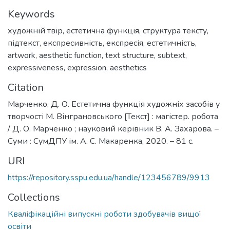
Keywords
художній твір
,
естетична функція
,
структура тексту
,
підтекст
,
експресивність
,
експресія
,
естетичність
,
artwork
,
aesthetic function
,
text structure
,
subtext
,
expressiveness
,
expression
,
aesthetics
Citation
Марченко, Д. О. Естетична функція художніх засобів у
творчості М. Вінграновського [Текст] : магістер. робота
/ Д. О. Марченко ; науковий керівник В. А. Захарова. –
Суми : СумДПУ ім. А. С. Макаренка, 2020. – 81 с.
URI
https://repository.sspu.edu.ua/handle/123456789/9913
Collections
Кваліфікаційні випускні роботи здобувачів вищої
освіти