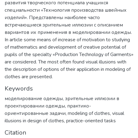
развития творческого потенциала учащихся
специальности «Технология производства швейных
изделий». Представлены наиболее часто
встречающиеся зрительные иллюзии с описанием
вариантов их применения в моделировании одежды.
In article some means of increase of motivation to studying
of mathematics and development of creative potential of
pupils of the specialty «Production Technology of Garments»
are considered. The most often found visual illusions with
the description of options of their application in modeling of
clothes are presented.
Keywords
моделирование одежды
,
зрительные иллюзии в
проектировании одежды
,
практико-
ориентированные задачи
,
modeling of clothes
,
visual
illusions in design of clothes
,
practice-oriented tasks
Citation