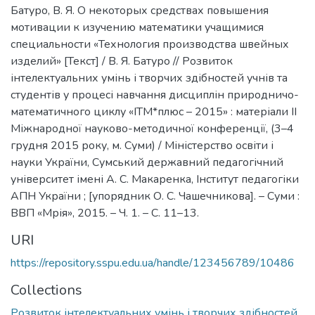
Батуро, В. Я. О некоторых средствах повышения
мотивации к изучению математики учащимися
специальности «Технология производства швейных
изделий» [Текст] / В. Я. Батуро // Розвиток
інтелектуальних умінь і творчих здібностей учнів та
студентів у процесі навчання дисциплін природничо-
математичного циклу «ІТМ*плюс – 2015» : матеріали ІІ
Міжнародної науково-методичної конференції, (3–4
грудня 2015 року, м. Суми) / Міністерство освіти і
науки України, Сумський державний педагогічний
університет імені А. С. Макаренка, Інститут педагогіки
АПН України ; [упорядник О. С. Чашечникова]. – Суми :
ВВП «Мрія», 2015. – Ч. 1. – С. 11–13.
URI
https://repository.sspu.edu.ua/handle/123456789/10486
Collections
Розвиток інтелектуальних умінь і творчих здібностей