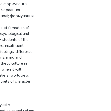
 на формування
 моральної
 волі; формування
ss of formation of
 psychological and
y students of the
e: insufficient
feelings, difference
ons, mind and
hetic culture in
y when it will
liefs, worldview;
traits of character
учні з
mation
,
moral values
,