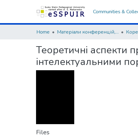
Communities & Colle
Home
Матеріали конференцій, семінарів, читань
Теоретичні аспекти п
інтелектуальними п
Files