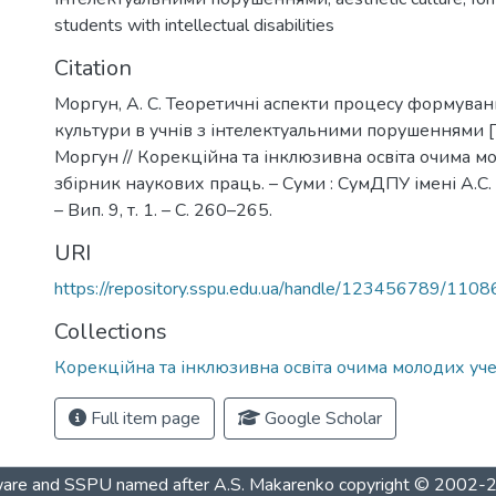
students with intellectual disabilities
Citation
Моргун, А. С. Теоретичні аспекти процесу формуван
культури в учнів з інтелектуальними порушеннями [Те
Моргун // Корекційна та інклюзивна освіта очима мо
збірник наукових праць. – Суми : СумДПУ імені А.С.
– Вип. 9, т. 1. – С. 260–265.
URI
https://repository.sspu.edu.ua/handle/123456789/1108
Collections
Корекційна та інклюзивна освіта очима молодих уч
Full item page
Google Scholar
are and SSPU named after A.S. Makarenko
copyright © 2002