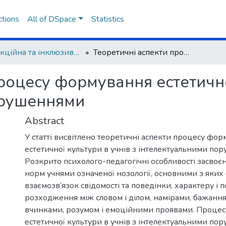
ctions
All of DSpace
Statistics
Корекційна та інклюзивна освіта очима молодих учених
Теоретичні аспекти процесу формування естетичної культури в учнів з інтелектуальними порушеннями
роцесу формування естетичної
орушеннями
Abstract
У статті висвітлено теоретичні аспекти процесу фо
естетичної культури в учнів з інтелектуальними по
Розкрито психолого-педагогічні особливості засвоє
норм учнями означеної нозології, основними з яких 
взаємозв’язок свідомості та поведінки, характеру і по
розходження між словом і ділом, намірами, бажанн
вчинками, розумом і емоційними проявами. Проце
естетичної культури в учнів з інтелектуальними по