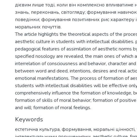
дієвим лише тоді, коли він комплексно впливатиме
знань, переконань, світогляду; формування навичок
поведінки; формування позитивних рис характеру і
моральних почуттів.
The article highlights the theoretical aspects of the proce
aesthetic culture in students with intellectual disabilities.
pedagogical features of assimilation of aesthetic norms b
specified nosology are revealed, the main ones of which ar
interrelation of consciousness and behavior, character and 
between word and deed, intentions, desires and real acti
emotional manifestations. The process of formation of aest
students with intellectual disabilities will be effective onl
comprehensively influence the formation of knowledge, be
formation of skills of moral behavior; formation of positive 
and will; formation of moral feelings.
Keywords
естетична культура
,
формування
,
моральні цінності
,
інтелектуальними порушеннями
,
aesthetic culture
,
for