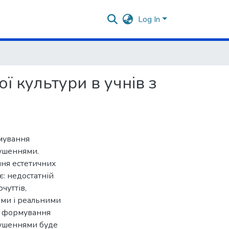
Log In
 культури в учнів з
рмування
рушеннями.
ння естетичних
є: недостатній
чуттів,
ями і реальними
с формування
рушеннями буде