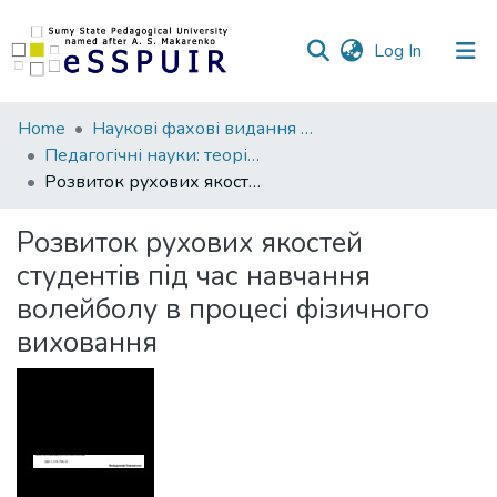
(current)
Log In
Communities
Home
Наукові фахові видання СумДПУ
&
Педагогічні науки: теорія, історія, інноваційні технології
Collections
Розвиток рухових якостей студентів під час навчання волейболу в процесі фізичного виховання
All of DSpace
Розвиток рухових якостей
студентів під час навчання
Statistics
волейболу в процесі фізичного
виховання