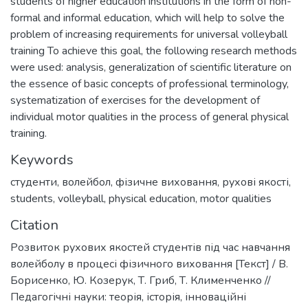
students of higher education institutions in the form of non-
formal and informal education, which will help to solve the
problem of increasing requirements for universal volleyball
training To achieve this goal, the following research methods
were used: analysis, generalization of scientific literature on
the essence of basic concepts of professional terminology,
systematization of exercises for the development of
individual motor qualities in the process of general physical
training.
Keywords
студенти
,
волейбол
,
фізичне виховання
,
рухові якості
,
students
,
volleyball
,
physical education
,
motor qualities
Citation
Розвиток рухових якостей студентів під час навчання
волейболу в процесі фізичного виховання [Текст] / В.
Борисенко, Ю. Козерук, Т. Гриб, Т. Клименченко //
Педагогічні науки: теорія, історія, інноваційні