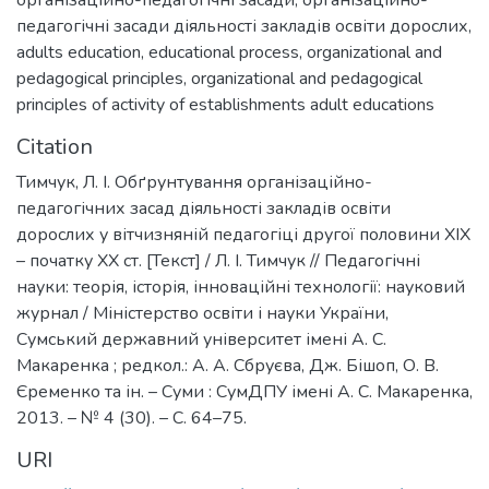
організаційно-педагогічні засади
,
організаційно-
педагогічні засади діяльності закладів освіти дорослих
,
adults education
,
educational process
,
organizational and
pedagogical principles
,
organizational and pedagogical
principles of activity of establishments adult educations
Citation
Тимчук, Л. І. Обґрунтування організаційно-
педагогічних засад діяльності закладів освіти
дорослих у вітчизняній педагогіці другої половини ХІХ
– початку ХХ ст. [Текст] / Л. І. Тимчук // Педагогічні
науки: теорія, історія, інноваційні технології: науковий
журнал / Міністерство освіти і науки України,
Сумський державний університет імені А. С.
Макаренка ; редкол.: А. А. Сбруєва, Дж. Бішоп, О. В.
Єременко та ін. – Суми : СумДПУ імені А. С. Макаренка,
2013. – № 4 (30). – С. 64–75.
URI