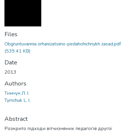
Files
Obgruntuvannia orhanizatsiino-pedahohichnykh zasad.pdf
(539.41 KB)
Date
2013
Authors
Тимчук Л. І.
Tymchuk L. I.
Abstract
Розкрито підходи вітчизняних педагогів другої