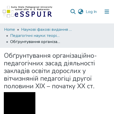
(current)
Log In
Communities
Home
Наукові фахові видання СумДПУ
&
Педагогічні науки: теорія, історія, інноваційні технології
Collections
Обґрунтування організаційно-педагогічних засад діяльності закладів освіти дорослих у вітчизняній педагогіці другої половини ХІХ – початку ХХ ст.
All of DSpace
Обґрунтування організаційно-
педагогічних засад діяльності
Statistics
закладів освіти дорослих у
вітчизняній педагогіці другої
половини ХІХ – початку ХХ ст.