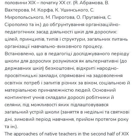
половини ХІХ – початку ХХ ст. (Я. Абрамова, В.
Вахтерова, М. Корфа, К. Ушинського, С.
Миропольського, М. Пирогова, О. Пругавіна, С.
Сірополко та ін.) до обґрунтування організаційно-
педагогічних засад діяльності шкіл для дорослих:
цілей, принципів, типів і структури, загальних питань
організації навчально-виховного процесу.
Встановлено, що в педагогіці досліджуваного періоду
школи для дорослих розумілися як альтернативні (до
державних шкіл) безкоштовні, відкриті народно-
просвітницькі заклади, спрямовані на задоволення
освітніх потреб і запитів різних за віком, соціальною й
матеріальною приналежністю людей. Основний
контингент учнів складали дорослі робітники й
селяни, під можливості яких підлаштовувався
загальний устрій школи (заняття в недільні та святкові
дні, зимовий період навчання, прийом протягом року
та ін.).
The approaches of native teachers in the second half of XIX