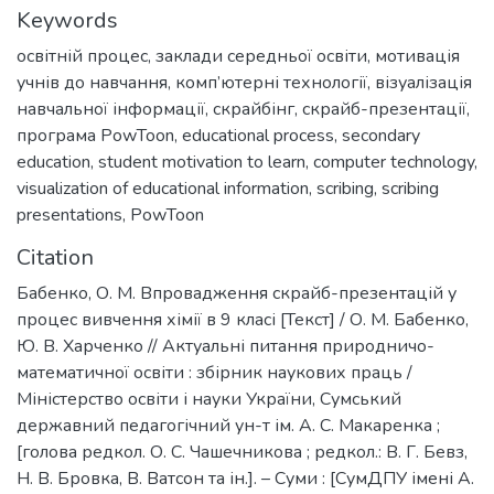
Keywords
освітній процес
,
заклади середньої освіти
,
мотивація
учнів до навчання
,
комп’ютерні технології
,
візуалізація
навчальної інформації
,
скрайбінг
,
скрайб-презентації
,
програма PowToon
,
educational process
,
secondary
education
,
student motivation to learn
,
computer technology
,
visualization of educational information
,
scribing
,
scribing
presentations
,
PowToon
Citation
Бабенко, О. М. Впровадження скрайб-презентацій у
процес вивчення хімії в 9 класі [Текст] / О. М. Бабенко,
Ю. В. Харченко // Актуальні питання природничо-
математичної освіти : збірник наукових праць /
Міністерство освіти і науки України, Сумський
державний педагогічний ун-т ім. А. С. Макаренка ;
[голова редкол. О. С. Чашечникова ; редкол.: В. Г. Бевз,
Н. В. Бровка, В. Ватсон та ін.]. – Суми : [СумДПУ імені А.