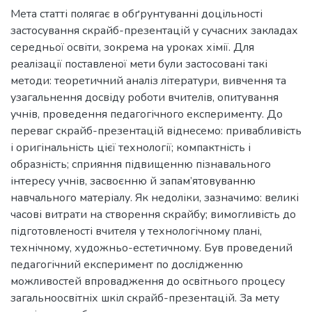
Мета статті полягає в обґрунтуванні доцільності
застосування скрайб-презентацій у сучасних закладах
середньої освіти, зокрема на уроках хімії. Для
реалізації поставленої мети були застосовані такі
методи: теоретичний аналіз літератури, вивчення та
узагальнення досвіду роботи вчителів, опитування
учнів, проведення педагогічного експерименту. До
переваг скрайб-презентацій віднесемо: привабливість
і оригінальність цієї технології; компактність і
образність; сприяння підвищенню пізнавального
інтересу учнів, засвоєнню й запам’ятовуванню
навчального матеріалу. Як недоліки, зазначимо: великі
часові витрати на створення скрайбу; вимогливість до
підготовленості вчителя у технологічному плані,
технічному, художньо-естетичному. Був проведений
педагогічний експеримент по дослідженню
можливостей впровадження до освітнього процесу
загальноосвітніх шкіл скрайб-презентацій. За мету