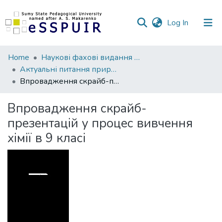
(current)
Log In
Communities
Home
Наукові фахові видання СумДПУ
&
Актуальні питання природничо-математичної освіти
Collections
Впровадження скрайб-презентацій у процес вивчення хімії в 9 класі
All of DSpace
Впровадження скрайб-
презентацій у процес вивчення
Statistics
хімії в 9 класі