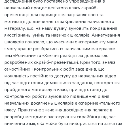
дослідження було поставлено упровадження в
навчальний процес дев’ятого класу скрайб-
презентації для підвищення зацікавленості та
мотивації до вивчення та закріплення навчального
матеріалу, що, на нашу думку, зумовить покращення
якості знань, умінь та навичок школярів. Анкетування
школярів показало, що учасники експерименту мали
змогу краще розібратись із навчальним матеріалом
тем «Розчини» та «Хімічні реакції» за допомогою
розроблених скрайб-презентацій. Крім того, аналіз
самостійних і контрольних робіт засвідчив, що
можливість постійного доступу до навчальних відео
під час підготовки домашнього завдання, повторення
пройденого матеріалу в класі, при підготовці до
контрольної роботи зумовило підвищення рівня
навчальних досягнень школярів експериментального
класу. Практичне значення дослідження полягає в
розробці методики застосування скрайбінгу під час
вивчення хімії, яка може бути використана на заняттях