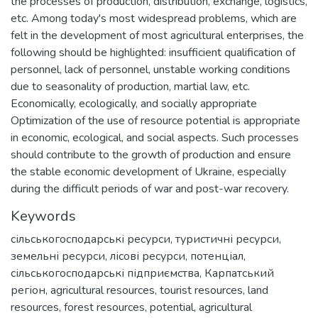
the processes of production, distribution, exchange, logistics,
etc. Among today's most widespread problems, which are
felt in the development of most agricultural enterprises, the
following should be highlighted: insufficient qualification of
personnel, lack of personnel, unstable working conditions
due to seasonality of production, martial law, etc.
Economically, ecologically, and socially appropriate
Optimization of the use of resource potential is appropriate
in economic, ecological, and social aspects. Such processes
should contribute to the growth of production and ensure
the stable economic development of Ukraine, especially
during the difficult periods of war and post-war recovery.
Keywords
сільськогосподарські ресурси
,
туристичні ресурси
,
земельні ресурси
,
лісові ресурси
,
потенціал
,
сільськогосподарські підприємства
,
Карпатський
регіон
,
agricultural resources
,
tourist resources
,
land
resources
,
forest resources
,
potential
,
agricultural