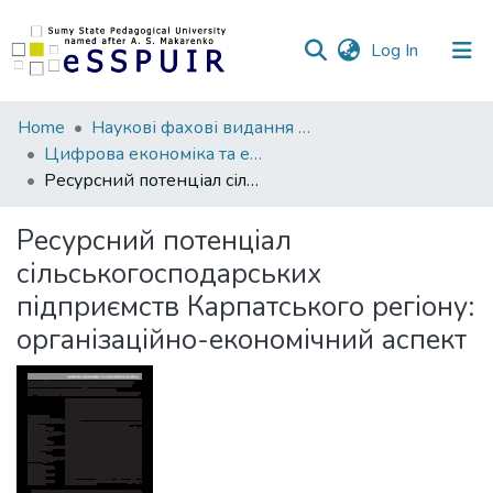
(current)
Log In
Communities
Home
Наукові фахові видання СумДПУ
&
Цифрова економіка та економічна безпека
Collections
Ресурсний потенціал сільськогосподарських підприємств Карпатського регіону: організаційно-економічний аспект
All of DSpace
Ресурсний потенціал
сільськогосподарських
Statistics
підприємств Карпатського регіону:
організаційно-економічний аспект