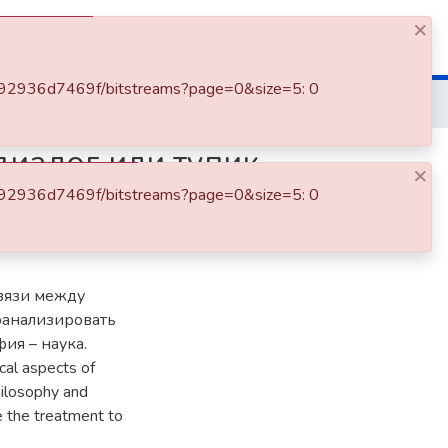
×
Log In
8-592936d7469f/bitstreams?page=0&size=5: 0
иалог или тупик
×
8-592936d7469f/bitstreams?page=0&size=5: 0
связи между
оанализировать
ия – наука.
cal aspects of
hilosophy and
e the treatment to