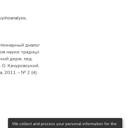
sychoanalysis
,
иплинарный диалог
фія науки: традиції
ький держ. пед.
М. О. Качуровський,
а, 2011. – № 2 (4).
We collect and process your personal information for the