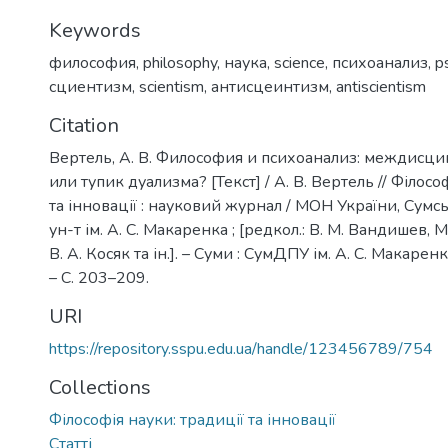
Keywords
философия
,
philosophy
,
наука
,
science
,
психоанализ
,
p
сциентизм
,
scientism
,
антисцеинтизм
,
antiscientism
Citation
Вертель, А. В. Философия и психоанализ: междисц
или тупик дуализма? [Текст] / А. В. Вертель // Філосо
та інновації : науковий журнал / МОН України, Сумс
ун-т ім. А. С. Макаренка ; [редкол.: В. М. Вандишев, 
В. А. Косяк та ін.]. – Суми : СумДПУ ім. А. С. Макаренк
– С. 203–209.
URI
https://repository.sspu.edu.ua/handle/123456789/754
Collections
Філософія науки: традиції та інновації
Статті