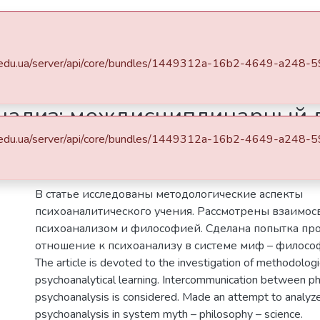
ctions
All of DSpace
Statistics
.sspu.edu.ua/server/api/core/bundles/1449312a-16b2-4649-a24
Філософія науки: традиції та інновації
Философия и психоанализ: междисциплинарный диалог или тупик дуализма?
нализ: междисциплинарный д
.sspu.edu.ua/server/api/core/bundles/1449312a-16b2-4649-a24
Abstract
В статье исследованы методологические аспекты
психоаналитического учения. Рассмотрены взаимо
психоанализом и философией. Сделана попытка пр
отношение к психоанализу в системе миф – философ
The article is devoted to the investigation of methodologi
psychoanalytical learning. Intercommunication between p
psychoanalysis is considered. Made an attempt to analyz
psychoanalysis in system myth – philosophy – science.