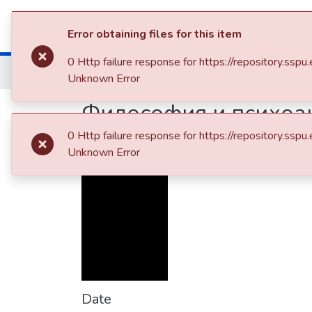
Communities & Colle
Error obtaining files for this item
0 Http failure response for https://repository
Home
Наукові фахові видання СумДПУ
Unknown Error
Философия и психоа
дуализма?
0 Http failure response for https://repository
Unknown Error
Date