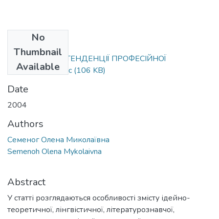
No
Files
Thumbnail
Семеног Олена ТЕНДЕНЦІЇ ПРОФЕСІЙНОЇ
Available
ПІДГОТОВКИ.doc
(106 KB)
Date
2004
Authors
Семеног Олена Миколаївна
Semenoh Olena Mykolaivna
Abstract
У статті розглядаються особливості змісту ідейно-
теоретичної, лінгвістичної, літературознавчої,