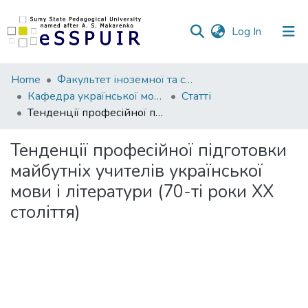
(current)
Log In
Communities
Home
Факультет іноземної та слов’янської філології
&
Кафедра української мови та літератури
Статті
Collections
Тенденції професійної підготовки майбутніх учителів української мови і літератури (70-ті роки ХХ століття)
All of DSpace
Тенденції професійної підготовки
майбутніх учителів української
Statistics
мови і літератури (70-ті роки ХХ
століття)