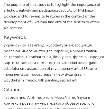
The purpose of the study is to highlight the importance of
artistic creativity and pedagogical activity of Mykhailo
Boichuk and to reveal its features in the context of the
development of Ukrainian fine arts of the first third of the
XX century.
Keywords
український авангард
,
кубофутуризм
,
асоціація
революційного мистецтва України
,
монументалізм
,
соцреалізм
,
неовізантизм
,
бойчукізм
,
фреска
,
народна
картина
,
сакральне мистецтво
,
Ukrainian avant-garde
,
cubofuturism
,
association of revolutionary art of Ukraine
,
monumentalism
,
social realism
,
neo-Byzantinism
,
Boychukism
,
fresco
,
folk painting
,
sacred art
Citation
Гавриленко, А. В. Творчість Михайла Бойчука в
контексті розвитку українського образотворчого