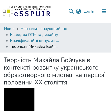
(current)
Log In
Communities
Home
Навчально-науковий інститут культури та мистецтв
&
Кафедра ОТМ та дизайну
Collections
Кваліфікаційні випускні роботи здобувачів вищої освіти
Творчість Михайла Бойчука в контексті розвитку українського образотворчого мистецтва першої половини XX століття
All of DSpace
Творчість Михайла Бойчука в
Statistics
контексті розвитку українського
образотворчого мистецтва першої
половини XX століття