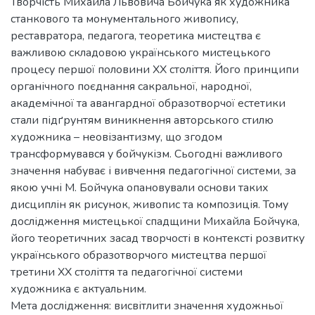
Творчість Михайла Львовича Бойчука як художника
станкового та монументального живопису,
реставратора, педагога, теоретика мистецтва є
важливою складовою українського мистецького
процесу першої половини XX століття. Його принципи
органічного поєднання сакральної, народної,
академічної та авангардної образотворчої естетики
стали підґрунтям виникнення авторського стилю
художника – неовізантизму, що згодом
трансформувався у бойчукізм. Сьогодні важливого
значення набуває і вивчення педагогічної системи, за
якою учні М. Бойчука опановували основи таких
дисциплін як рисунок, живопис та композиція. Тому
дослідження мистецької спадщини Михайла Бойчука,
його теоретичних засад творчості в контексті розвитку
українського образотворчого мистецтва першої
третини XX століття та педагогічної системи
художника є актуальним.
Мета дослідження: висвітлити значення художньої