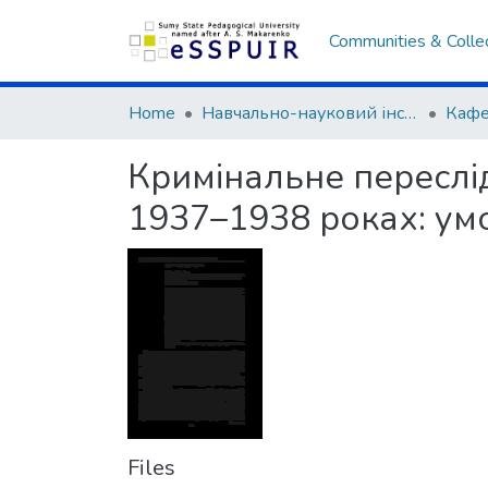
Communities & Colle
Home
Навчально-науковий інститут історії, права та міжнародних відносин
Кафе
Кримінальне переслі
1937–1938 роках: умо
Files