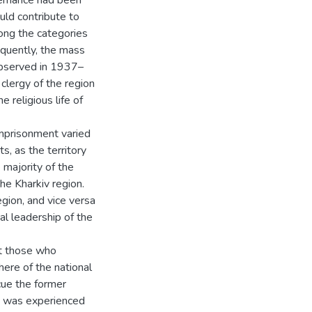
vernance had been
uld contribute to
ong the categories
equently, the mass
observed in 1937–
lergy of the region
 religious life of
imprisonment varied
s, as the territory
majority of the
the Kharkiv region.
gion, and vice versa
al leadership of the
ut those who
here of the national
cue the former
ow was experienced