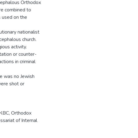
ocephalous Orthodox
ere combined to
as used on the
tionary nationalist
cephalous church.
ous activity.
ation or counter-
ctions in criminal
ere was no Jewish
were shot or
КВС
,
Orthodox
sariat of Internal