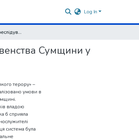
Log In
Кримінальне переслідування православного духовенства Сумщини у 1937–1938 роках: умови, масштаби, наслідки
венства Сумщини у
кого терору» –
лізовано умови в
умщині.
ків владою
ка б сприяла
нослужителі
ця система була
нальне