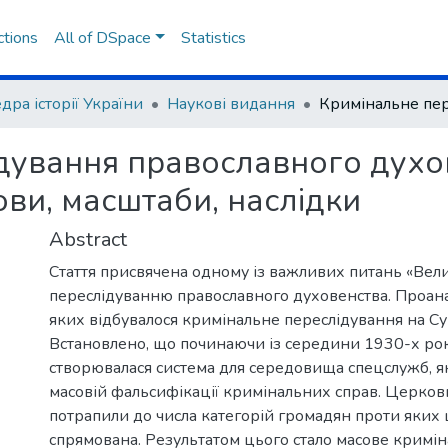
ctions
All of DSpace
Statistics
дра історії України
Наукові видання
дування православного духо
ви, масштаби, наслідки
Abstract
Стаття присвячена одному із важливих питань «Вели
переслідуванню православного духовенства. Проана
яких відбувалося кримінальне переслідування на С
Встановлено, що починаючи із середини 1930-х ро
створювалася система для середовища спецслужб, я
масовій фальсифікації кримінальних справ. Церков
потрапили до числа категорій громадян проти яких 
спрямована. Результатом цього стало масове кримі