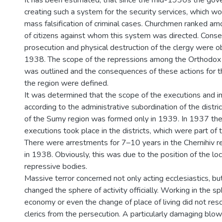
It has been estimated, that since the mid-1930s the go
creating such a system for the security services, which wo
mass falsification of criminal cases. Churchmen ranked am
of citizens against whom this system was directed. Cons
prosecution and physical destruction of the clergy were 
1938. The scope of the repressions among the Orthodox c
was outlined and the consequences of these actions for the
the region were defined.
It was determined that the scope of the executions and 
according to the administrative subordination of the district
of the Sumy region was formed only in 1939. In 1937 the 
executions took place in the districts, which were part of 
There were arrestments for 7–10 years in the Chernihiv re
in 1938. Obviously, this was due to the position of the loc
repressive bodies.
Massive terror concerned not only acting ecclesiastics, b
changed the sphere of activity officially. Working in the sp
economy or even the change of place of living did not res
clerics from the persecution. A particularly damaging bl