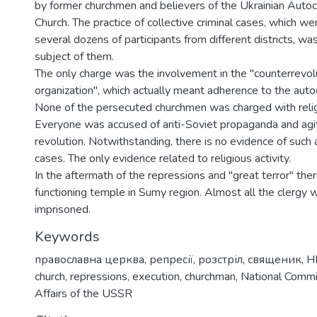
by former churchmen and believers of the Ukrainian Aut
Church. The practice of collective criminal cases, which w
several dozens of participants from different districts, w
subject of them.
The only charge was the involvement in the "counterrevolu
organization", which actually meant adherence to the auto
None of the persecuted churchmen was charged with religi
Everyone was accused of anti-Soviet propaganda and agit
revolution. Notwithstanding, there is no evidence of such a
cases. The only evidence related to religious activity.
In the aftermath of the repressions and "great terror" th
functioning temple in Sumy region. Almost all the clergy 
imprisoned.
Keywords
православна церква
,
репресії
,
розстріл
,
священик
,
Н
church
,
repressions
,
execution
,
churchman
,
National Commis
Affairs of the USSR