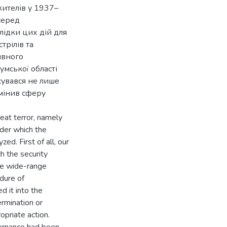
ителів у 1937–
серед
лідки цих дій для
трілів та
ивного
умської області
сувався не лише
змінив сферу
reat terror, namely
nder which the
d. First of all, our
h the security
the wide-range
dure of
d it into the
ermination or
opriate action.