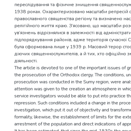
переслідування та фізичне знищення священнослуж
1938 роках. Охарактеризовано масштаби репресій 
православного священства регіону та визначено нас
релігійного життя краю. З’ясовано, що масштаби розс
ув’язнень відрізнялися в залежності від адміністрат
підпорядкування районів, адже територія сучасної С
була сформована лише у 1939 р. Масовий терор сто
діючих священнослужителів, а й тих, хто офіційно 
діяльності.
The article is devoted to one of the important issues of g
the prosecution of the Orthodox clergy. The conditions, u
prosecution was conducted in the Sumy region, were analyze
attention was given to the creation an atmosphere in whic
service investigators would be able to put into practice 
repression. Such conditions included a change in the proce
investigation, which put it out of objectivity and transforme
formality, likewise, the establishment of limits for the ext
arrestment of the population and direct indications of appr