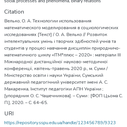
social processes and phenomena
,
binary relations
Citation
Велько, О. А. Технологии использования
математического моделирования в социологических
исследованиях [Текст] / О. А. Велько // Розвиток
інтелектуальних умінь і творчих здібностей учнів та
студентів у процесі навчання дисциплін природничо-
математичного циклу «ІТМ*плюс – 2020» : матеріали ІІІ
Міжнародної дистанційної науково-методичної
конференції, квітень-травень 2020 р., м. Суми /
Міністерство освіти і науки України, Сумський
державний педагогічний університет імені А. С.
Макаренка, Інститут педагогіки АПН України ;
[упорядник О. С. Чашечникова]. – Суми : [ФОП Цьома С.
П.], 2020. – С. 64–65.
URI
https://repository.sspu.edu.ua/handle/123456789/9323