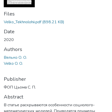
Files
Velko_Tekhnolohii.pdf
(898.21 KB)
Date
2020
Authors
Велько О. О.
Velko O. O.
Publisher
ФОП Цьома С. П.
Abstract
В статье раскрываются особенности социолого-
математических моделей. Приводятся примеры