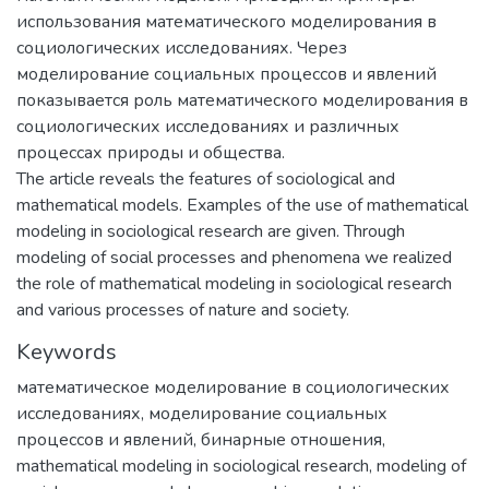
использования математического моделирования в
социологических исследованиях. Через
моделирование социальных процессов и явлений
показывается роль математического моделирования в
социологических исследованиях и различных
процессах природы и общества.
The article reveals the features of sociological and
mathematical models. Examples of the use of mathematical
modeling in sociological research are given. Through
modeling of social processes and phenomena we realized
the role of mathematical modeling in sociological research
and various processes of nature and society.
Keywords
математическое моделирование в социологических
исследованиях
,
моделирование социальных
процессов и явлений
,
бинарные отношения
,
mathematical modeling in sociological research
,
modeling of