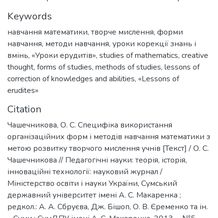
Keywords
навчання математики
,
творче мислення
,
форми
навчання
,
методи навчання
,
уроки корекції знань і
вмінь
,
«Уроки ерудитів»
,
studies of mathematics
,
creative
thought
,
forms of studies
,
methods of studies
,
lessons of
correction of knowledges and abilities
,
«Lessons of
erudites»
Citation
Чашечникова, О. С. Специфіка використання
організаційних форм і методів навчання математики з
метою розвитку творчого мислення учнів [Текст] / О. С.
Чашечникова // Педагогічні науки: теорія, історія,
інноваційні технології: науковий журнал /
Міністерство освіти і науки України, Сумський
державний університет імені А. С. Макаренка ;
редкол.: А. А. Сбруєва, Дж. Бішоп, О. В. Єременко та ін.