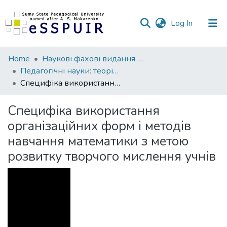
(current)
Log In
Communities
Home
Наукові фахові видання СумДПУ
&
Педагогічні науки: теорія, історія, інноваційні технології
Collections
Специфіка використання організаційних форм і методів навчання математики з метою розвитку творчого мислення учнів
All of DSpace
Специфіка використання
організаційних форм і методів
Statistics
навчання математики з метою
розвитку творчого мислення учнів