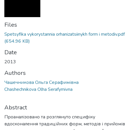
Files
Spetsyfika vykorystannia orhanizatsiinykh form i metodiv.pdf
(654.96 KB)
Date
2013
Authors
Чашечникова Ольга Серафимівна
Chashechnikova Olha Serafymivna
Abstract
Проаналізовано та розглянуто специфіку
вдосконалення традиційних форм, методів і прийомів