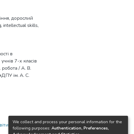
іння
,
дорослий
g
,
intellectual skills
,
ості в
учнів 7-х класів
 робота / А. В.
ДПУ ім. А. С.
We collect and process your personal information for the
віти
following purposes:
Authentication, Preferences,