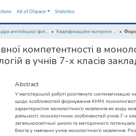
ctions
All of DSpace
Statistics
Кафедра англійської філології та лінгводидактики
Кваліфікаційні випускні роботи здобувачів вищої освіти
ної компетентності в монол
гій в учнів 7-х класів закла
Abstract
У магістерській роботі розглянуто систематизацію 
щодо особливостей формування КММ; психолінгвіс
характеристик монологічного мовлення як виду мо
діяльності; психологічних особливостей учнів 7-х кл
загальноосвітньої школи та методичного потенціал
блогів у навчанні учнів монологічного мовлення. Роз