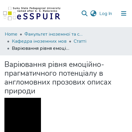
(current)
Log In
Communities
Home
Факультет іноземної та слов’янської філології
&
Кафедра іноземних мов
Статті
Collections
Варіювання рівня емоційно-прагматичного потенціалу в англомовних прозових описах природи
All of DSpace
Варіювання рівня емоційно-
прагматичного потенціалу в
Statistics
англомовних прозових описах
природи