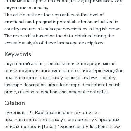
англомовної прози на основі даних, отриманих у ході
акустичного аналізу.
The article outlines the regularities of the level of
emotional-and-pragmatic potential criterion actualized in
country and urban landscape descriptions in English prose.
The research is based on the data, obtained during the
acoustic analysis of these landscape descriptions.
Keywords
акустичний аналіз
,
сільсьскі описи природи
,
міські
описи природи
,
англомовна проза
,
критерії емоційно-
прагматичного потенціалу
,
acoustic analysis
,
country
lanscape description
,
urban landscape description
,
English
prose
,
criterion of emotion-and-pragmatic potential
Citation
Гуменюк, І. Л. Варіювання рівня емоційно-
прагматичного потенціалу в англомовних прозових
описах природи [Текст] / Science and Education a New