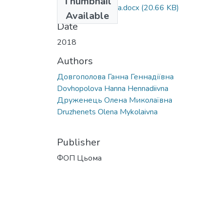
Thumbnail
tezy+Dovhopolova.docx
(20.66 KB)
Available
Date
2018
Authors
Довгополова Ганна Геннадіївна
Dovhopolova Hanna Hennadiivna
Друженець Олена Миколаївна
Druzhenets Olena Mykolaivna
Publisher
ФОП Цьома