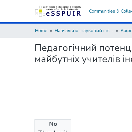
Communities & Colle
Home
Навчально-науковий інститут педагогіки і психології
Педагогічний потенці
майбутніх учителів і
No
Files