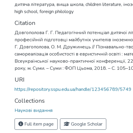
дитяча література
,
вища школа
,
children literature
,
іноз
high school
,
foreign philology
Citation
Довгополова Г. Г. Педагогічний потенціал дитячої лі
професійній підготовці майбутніх учителів іноземної 
Г. Довгополова, О. М. Дружинець // Пізнавально-тв
самореалізація особистості в евристичній освіті : мат
Всеукраїнської науково-практичної конференції, 2
року, м. Суми. – Суми : ФОП Цьома, 2018. – С. 105–1
URI
https://repository.sspu.edu.ua/handle/123456789/5749
Collections
Наукові видання
Full item page
Google Scholar