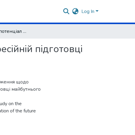
Log In
Педагогічний потенціал дитячої літератури у професійній підготовці майбутніх учителів іноземної мови
есійній підготовці
ідження щодо
отовці майбутнього
tudy on the
ation of the future