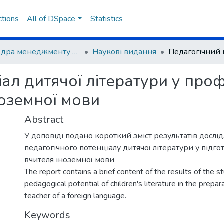
ctions
All of DSpace
Statistics
Кафедра менеджменту освіти та педагогіки вищої школи
Наукові видання
ал дитячої літератури у проф
ноземної мови
Abstract
У доповіді подано короткий зміст результатів досл
педагогічного потенціалу дитячої літератури у підг
вчителя іноземної мови
The report contains a brief content of the results of the s
pedagogical potential of children's literature in the prepar
teacher of a foreign language.
Keywords