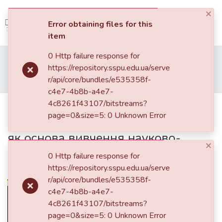
×
(current)
Log In
Error obtaining files for this
item
Communities
0 Http failure response for
Home
Наукові фахові видання СумДПУ
&
https://repository.sspu.edu.ua/serve
Педагогічні науки: теорія, історія, інноваційні технології
Collections
r/api/core/bundles/e535358f-
Модель формування фундаментальних фізичних теорій як основа вивчення науково-природничих дисциплін (фізики) у ВТНЗ
c4e7-4b8b-a4e7-
All of DSpace
4c8261f43107/bitstreams?
Модель формування
page=0&size=5: 0 Unknown Error
фундаментальних фізичних теорій
Statistics
як основа вивчення науково-
×
природничих дисциплін (фізики) у
0 Http failure response for
ВТНЗ
https://repository.sspu.edu.ua/serve
r/api/core/bundles/e535358f-
c4e7-4b8b-a4e7-
4c8261f43107/bitstreams?
page=0&size=5: 0 Unknown Error