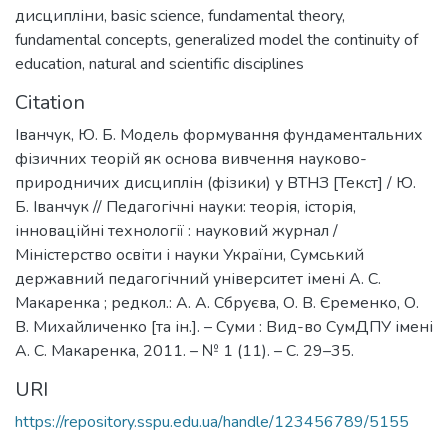
дисципліни
,
basic science
,
fundamental theory
,
fundamental concepts
,
generalized model the continuity of
education
,
natural and scientific disciplines
Citation
Іванчук, Ю. Б. Модель формування фундаментальних
фізичних теорій як основа вивчення науково-
природничих дисциплін (фізики) у ВТНЗ [Текст] / Ю.
Б. Іванчук // Педагогічні науки: теорія, історія,
інноваційні технології : науковий журнал /
Міністерство освіти і науки України, Сумський
державний педагогічний університет імені А. С.
Макаренка ; редкол.: А. А. Сбруєва, О. В. Єременко, О.
В. Михайличенко [та ін.]. – Суми : Вид-во СумДПУ імені
А. С. Макаренка, 2011. – № 1 (11). – С. 29–35.
URI
https://repository.sspu.edu.ua/handle/123456789/5155