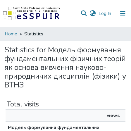
(current)
Log In
Communities
Home
Statistics
&
Collections
Statistics for Модель формування
фундаментальних фізичних теорій
All of DSpace
як основа вивчення науково-
природничих дисциплін (фізики) у
ВТНЗ
Total visits
views
Модель формування фундаментальних