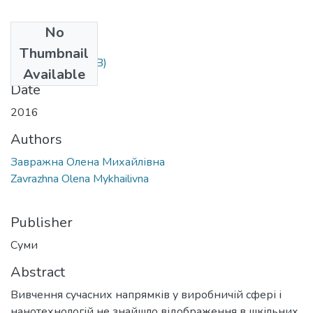
No
Files
Thumbnail
Ол.docx
(26.76 KB)
Available
Date
2016
Authors
Завражна Олена Михайлівна
Zavrazhna Olena Mykhailivna
Publisher
Суми
Abstract
Вивчення сучасних напрямків у виробничій сфері і
нанотехнологій не знайшло відображення в шкільних