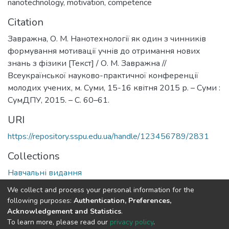
nanotechnology
,
motivation
,
competence
Citation
Завражна, О. М. Нанотехнології як один з чинників
формування мотивації учнів до отримання нових
знань з фізики [Текст] / О. М. Завражна //
Всеукраїнської науково-практичної конференції
молодих учених, м. Суми, 15-16 квітня 2015 р. – Суми :
СумДПУ, 2015. – С. 60–61.
URI
https://repository.sspu.edu.ua/handle/123456789/2831
Collections
Навчальні видання
We collect and process your personal information for the
Full item page
Google Scholar
following purposes:
Authentication, Preferences,
Acknowledgement and Statistics
.
To learn more, please read our
privacy policy
.
DSpace software and SSPU named after A.S. Makarenko