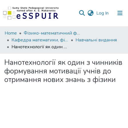
(current)
Log In
Communities
Home
Фізико-математичний факультет
&
Кафедра математики, фізики та методик їх навчання
Навчальні видання
Collections
Нанотехнології як один з чинників формування мотивації учнів до отримання нових знань з фізики
All of DSpace
Нанотехнології як один з чинників
формування мотивації учнів до
Statistics
отримання нових знань з фізики