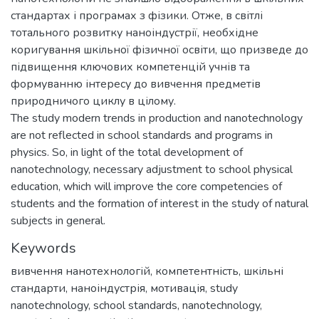
стандартах і програмах з фізики. Отже, в світлі
тотального розвитку наноіндустрії, необхідне
коригування шкільної фізичної освіти, що призведе до
підвищення ключових компетенцій учнів та
формуванню інтересу до вивчення предметів
природничого циклу в цілому.
The study modern trends in production and nanotechnology
are not reflected in school standards and programs in
physics. So, in light of the total development of
nanotechnology, necessary adjustment to school physical
education, which will improve the core competencies of
students and the formation of interest in the study of natural
subjects in general.
Keywords
вивчення нанотехнологій
,
компетентність
,
шкільні
стандарти
,
наноіндустрія
,
мотивація
,
study
nanotechnology
,
school standards
,
nanotechnology
,