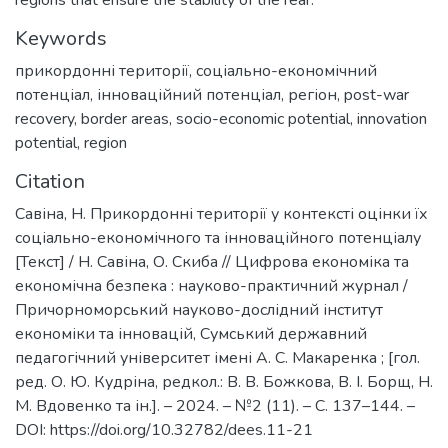
Keywords
прикордонні території
,
соціально-економічний
потенціал
,
інноваційний потенціал
,
регіон
,
post-war
recovery
,
border areas
,
socio-economic potential
,
innovation
potential
,
region
Citation
Савіна, Н. Прикордонні території у контексті оцінки їх
соціально-економічного та інноваційного потенціалу
[Текст] / Н. Савіна, О. Скиба // Цифрова економіка та
економічна безпека : науково-практичний журнал /
Причорноморський науково-дослідний інститут
економіки та інновацій, Сумський державний
педагогічний університет імені А. С. Макаренка ; [гол.
ред. О. Ю. Кудріна, редкол.: В. В. Божкова, В. І. Борщ, Н.
М. Вдовенко та ін.]. – 2024. – №2 (11). – С. 137–144. –
DOI: https://doi.org/10.32782/dees.11-21