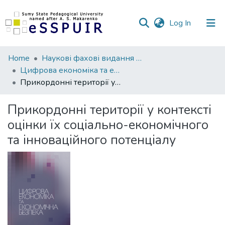
(current)
Log In
Communities
Home
Наукові фахові видання СумДПУ
&
Цифрова економіка та економічна безпека
Collections
Прикордонні території у контексті оцінки їх соціально-економічного та інноваційного потенціалу
All of DSpace
Прикордонні території у контексті
оцінки їх соціально-економічного
Statistics
та інноваційного потенціалу