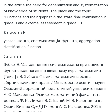
In the article the need for generalization and systematization
of knowledge of students. The place and the topic
"Functions and their graphs" in the state final examination in
grade 9 and external assessment in grade 11.
Keywords
узагальнення
,
систематизація
,
функція
,
aggregation
,
classification
,
function
Citation
Зубко, В. Узагальнення і систематизація при вивченні
функціональної лінії в шкільному курсі математики
[Текст] / В. Зубко // Фізико-математична освіта :
збірник наукових праць / Міністерство освіти і науки,
Сумський державний педагогічний університет імені
А. С. Макаренка, Фізико-математичний факультет ;
редкол.: Ф. М. Лиман, В. С. Іваній, М. В. Каленик та ін. –
Суми : Вид-во СумДПУ імені А. С. Макаренка, 2015. –