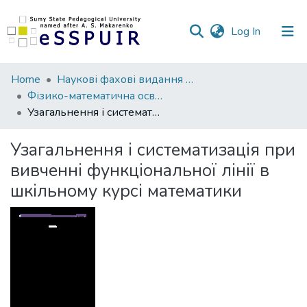
(current)
Log In
Communities
Home
Наукові фахові видання СумДПУ
&
Фізико-математична освіта
Collections
Узагальнення і систематизація при вивченні функціональної лінії в шкільному курсі математики
All of DSpace
Узагальнення і систематизація при
вивченні функціональної лінії в
Statistics
шкільному курсі математики