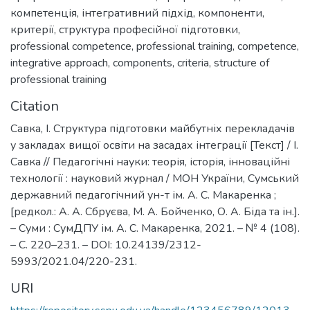
компетенція
,
інтегративний підхід
,
компоненти
,
критерії
,
структура професійної підготовки
,
professional competence
,
professional training
,
competence
,
integrative approach
,
components
,
criteria
,
structure of
professional training
Citation
Савка, І. Структура підготовки майбутніх перекладачів
у закладах вищої освіти на засадах інтеграції [Текст] / І.
Савка // Педагогічні науки: теорія, історія, інноваційні
технології : науковий журнал / МОН України, Сумський
державний педагогічний ун-т ім. А. С. Макаренка ;
[редкол.: А. А. Сбруєва, М. А. Бойченко, О. А. Біда та ін.].
– Суми : СумДПУ ім. А. С. Макаренка, 2021. – № 4 (108).
– С. 220–231. – DOI: 10.24139/2312-
5993/2021.04/220-231.
URI