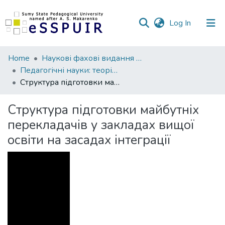
(current)
Log In
Communities
Home
Наукові фахові видання СумДПУ
&
Педагогічні науки: теорія, історія, інноваційні технології
Collections
Структура підготовки майбутніх перекладачів у закладах вищої освіти на засадах інтеграції
All of DSpace
Структура підготовки майбутніх
перекладачів у закладах вищої
Statistics
освіти на засадах інтеграції