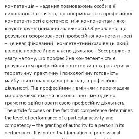
компетенція – надання повноважень особи в її
виконанні. Зазначено, що сформованість професійної
компетентності є системою, між компонентами якої
існують функціональні залежності. Обумовлено, що
результат сформованості професійної компетентності
– це кваліфікований і компетентний фахівець, який
володіє професійною якістю діяльності Зосереджено
увагу на тому, що професійна компетентність є
результатом професійної підготовки та характеризує
теоретичну, практичну і психологічну готовність
майбутнього фахівця до реалізації професійної
діяльності. Під професійними вміннями перекладача
ми розуміємо вміння психологічно і методично
грамотно здійснювати свою професійну діяльність.
The article focuses on the fact that competence determines
the level of performance of a particular activity, and
competency – the granting of authority to a person in its
performance. It is noted that formation of professional