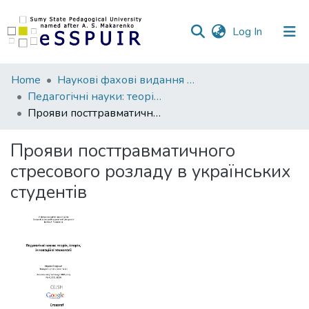
(current)
Log In
Communities
Home
Наукові фахові видання СумДПУ
&
Педагогічні науки: теорія, історія, інноваційні технології
Collections
Прояви посттравматичного стресового розладу в українських студентів
All of DSpace
Прояви посттравматичного
стресового розладу в українських
Statistics
студентів