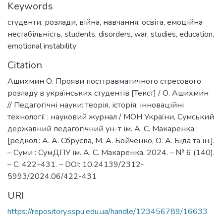
Keywords
студенти
,
розлади
,
війна
,
навчання
,
освіта
,
емоційна
нестабільність
,
students
,
disorders
,
war
,
studies
,
education
,
emotional instability
Citation
Ашихмин О. Прояви посттравматичного стресового
розладу в українських студентів [Текст] / О. Ашихмин
// Педагогічні науки: теорія, історія, інноваційні
технології : науковий журнал / МОН України, Сумський
державний педагогічний ун-т ім. А. С. Макаренка ;
[редкол.: А. А. Сбруєва, М. А. Бойченко, О. А. Біда та ін.].
– Суми : СумДПУ ім. А. С. Макаренка, 2024. – № 6 (140).
– С. 422–431. – DOI: 10.24139/2312‐
5993/2024.06/422-431
URI
https://repository.sspu.edu.ua/handle/123456789/16633