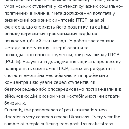
українських студентів у контексті сучасних соціально-
політичних викликів. Мета дослідження полягала у
визначенні основних симптомів ПТСР, аналізі
факторів, що сприяють його розвитку, та оцінці
впливу пережитих травматичних подій на
психоемоційний стан молоді. У роботі застосовано
методи анкетування, інтерв’ювання та
психодіагностичні інструменти, зокрема шкалу ПТСР
(PCL-5). Результати дослідження свідчать про високу
поширеність симптомів ПТСР, таких як рекурентні
спогади, емоційна нестабільність та проблеми з
концентрацією уваги, серед студентів, які
безпосередньо або опосередковано постраждали від
військових дій, економічної нестабільності чи втрати
близьких.
Currently, the phenomenon of post-traumatic stress
disorder is very common among Ukrainians. Every year the
number of people suffering from post-traumatic stress