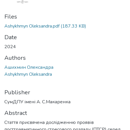
Files
Ashykhmyn Oleksandra.pdf
(187.33 KB)
Date
2024
Authors
Ашихмин Олександра
Ashykhmyn Oleksandra
Publisher
СумДПУ імені А. С.Макаренка
Abstract
Стаття присвячена дослідженню проявів
посттравматичного стресового розладу (ПТСР) серед