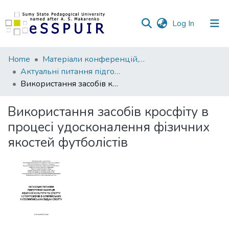
(current)
Log In
Communities
Home
Матеріали конференцій, семінарів, читань
&
Актуальні питання підготовки фахівців фізичної культури та спорту і спортсменів в олімпійських і неолімпійських видах спорту
Collections
Використання засобів кросфіту в процесі удосконалення фізичних якостей футболістів
All of DSpace
Використання засобів кросфіту в
процесі удосконалення фізичних
Statistics
якостей футболістів