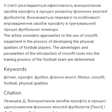
У статті розглядаються ефективність використання
засобів кросфіту в процесі розвитку фізичних якостей
футболістів. Визначаються переваги та особливості
впровадження засобів кросфіту в тренувальний
процес футбольної команди.
The article considers approaches to the use of crossfit
equipment in the process of developing the physical
qualities of football players. The advantages and
peculiarities of the introduction of crossfit tools into the
training process of the football team are determined.
Keywords
фітнес
,
кросфіт
,
футбол
,
фізичні якості
,
fitness
,
crossfit
,
football
,
physical qualities
Citation
Лемешев Д. Використання засобів кросфіту в процесі
удосконалення фізичних якостей футболістів [Текст] /