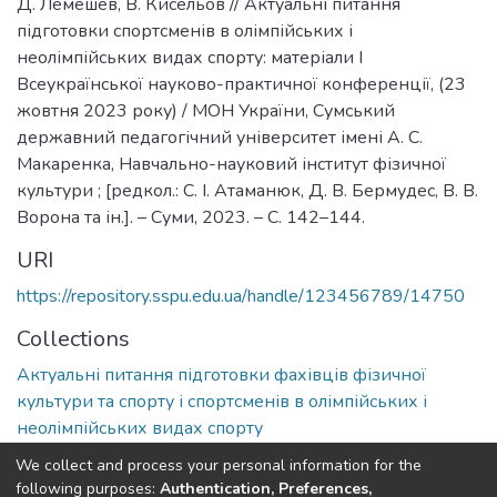
Д. Лемешев, В. Кисельов // Актуальні питання
підготовки спортсменів в олімпійських і
неолімпійських видах спорту: матеріали І
Всеукраїнської науково-практичної конференції, (23
жовтня 2023 року) / МОН України, Сумський
державний педагогічний університет імені А. С.
Макаренка, Навчально-науковий інститут фізичної
культури ; [редкол.: С. І. Атаманюк, Д. В. Бермудес, В. В.
Ворона та ін.]. – Суми, 2023. – С. 142–144.
URI
https://repository.sspu.edu.ua/handle/123456789/14750
Collections
Актуальні питання підготовки фахівців фізичної
культури та спорту і спортсменів в олімпійських і
неолімпійських видах спорту
We collect and process your personal information for the
Full item page
Google Scholar
following purposes:
Authentication, Preferences,