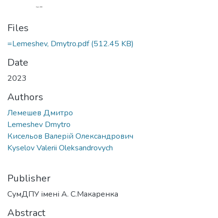
Files
=Lemeshev, Dmytro.pdf
(512.45 KB)
Date
2023
Authors
Лемешев Дмитро
Lemeshev Dmytro
Кисельов Валерій Олександрович
Kyselov Valerii Oleksandrovych
Publisher
СумДПУ імені А. С.Макаренка
Abstract