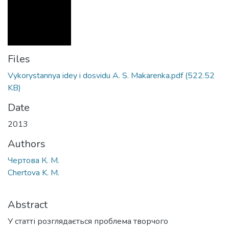
Files
Vykorystannya idey i dosvidu A. S. Makarenka.pdf
(522.52
KB)
Date
2013
Authors
Чертова К. М.
Chertova K. M.
Abstract
У статті розглядається проблема творчого