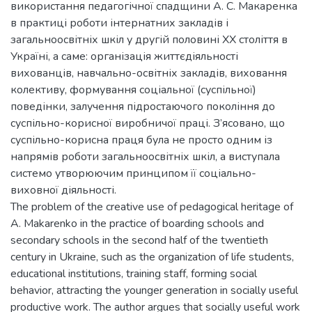
використання педагогічної спадщини А. С. Макаренка
в практиці роботи інтернатних закладів і
загальноосвітніх шкіл у другій половині ХХ століття в
Україні, а саме: організація життєдіяльності
вихованців, навчально-освітніх закладів, виховання
колективу, формування соціальної (суспільної)
поведінки, залучення підростаючого покоління до
суспільно-корисної виробничої праці. З’ясовано, що
суспільно-корисна праця була не просто одним із
напрямів роботи загальноосвітніх шкіл, а виступала
системо утворюючим принципом її соціально-
виховної діяльності.
The problem of the creative use of pedagogical heritage of
A. Makarenko in the practice of boarding schools and
secondary schools in the second half of the twentieth
century in Ukraine, such as the organization of life students,
educational institutions, training staff, forming social
behavior, attracting the younger generation in socially useful
productive work. The author argues that socially useful work