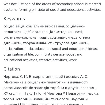
was not just one of the areas of secondary school but acted
systems forming principle of social and educational activities.
Keywords
соціалізація
,
соціальне виховання
,
соціально-
педагогічні ідеї
,
організація життєдіяльності
,
суспільно-корисна праця
,
соціально-педагогічна
діяльність
,
творча діяльність
,
трудова діяльність
,
socialization
,
social education
,
social and educational ideas
,
organization of life
,
community service
,
social and
educational activities
,
creative activities
,
work
Citation
Чертова, К. М. Використання ідей і досвіду А. С.
Макаренка в соціально-педагогічній діяльності
загальноосвітніх закладів України в другій половині
ХХ століття [Текст] / К. М. Чертова // Педагогічні науки:
теорія, історія, інноваційні технології: науковий
журнал / Міністерство освіти і науки України,