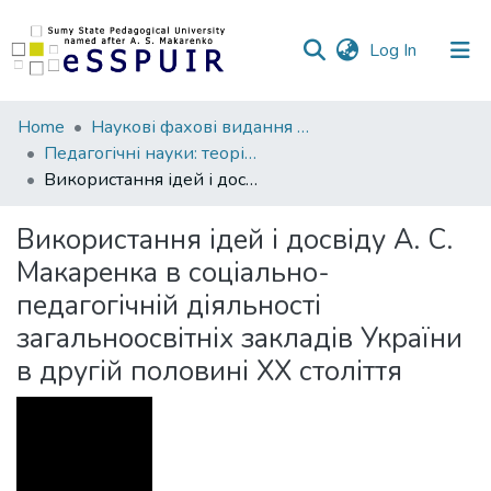
(current)
Log In
Communities
Home
Наукові фахові видання СумДПУ
&
Педагогічні науки: теорія, історія, інноваційні технології
Collections
Використання ідей і досвіду А. С. Макаренка в соціально-педагогічній діяльності загальноосвітніх закладів України в другій половині ХХ століття
All of DSpace
Використання ідей і досвіду А. С.
Макаренка в соціально-
Statistics
педагогічній діяльності
загальноосвітніх закладів України
в другій половині ХХ століття