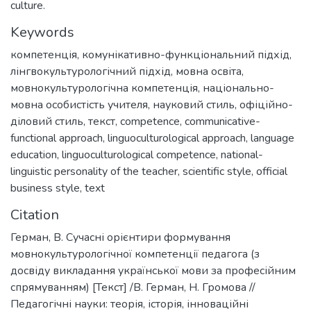
culture.
Keywords
компетенція
,
комунікативно-функціональний підхід
,
лінгвокультурологічний підхід
,
мовна освіта
,
мовнокультурологічна компетенція
,
національно-
мовна особистість учителя
,
науковий стиль
,
офіційно-
діловий стиль
,
текст
,
competence
,
communicative-
functional approach
,
linguoculturological approach
,
language
education
,
linguoculturological competence
,
national-
linguistic personality of the teacher
,
scientific style
,
official
business style
,
text
Citation
Герман, В. Сучасні орієнтири формування
мовнокультурологічної компетенції педагога (з
досвіду викладання української мови за професійним
спрямуванням) [Текст] /В. Герман, Н. Громова //
Педагогічні науки: теорія, історія, інноваційні