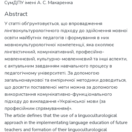
СумДПУ імені А. С. Макаренка
Abstract
У статті обґрунтовується, що впровадження
лінгвокультурологічного підходу до здійснення мовної
освіти майбутніх педагогів і формування в них
мовнокультурологічної компетенції, яка охоплює
лінгвістичний, комунікативний, професійно-
мовленнєвий, культурно-мовленнєвий та інші аспекти,
є актуальним завданням навчального процесу в
педагогічному університеті. За допомогою
загальнонаукової та емпіричної методики доводиться,
що досягти поставленої мети можна за допомогою
використання комунікативно-функціонального
підходу до викладання «Української мови (за
професійним спрямуванням)».
The article defines that the use of a linguoculturological
approach in the implementating language education of future
teachers and formation of their linguoculturological