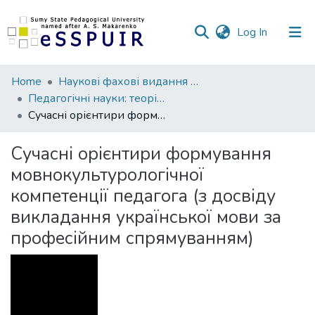
(current)
Log In
Communities
Home
Наукові фахові видання СумДПУ
&
Педагогічні науки: теорія, історія, інноваційні технології
Collections
Сучасні орієнтири формування мовнокультурологічної компетенції педагога (з досвіду викладання української мови за професійним спрямуванням)
All of DSpace
Сучасні орієнтири формування
мовнокультурологічної
Statistics
компетенції педагога (з досвіду
викладання української мови за
професійним спрямуванням)