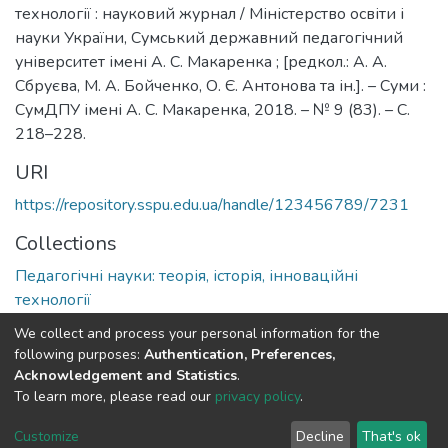
технології : науковий журнал / Міністерство освіти і
науки України, Сумський державний педагогічний
університет імені А. С. Макаренка ; [редкол.: А. А.
Сбруєва, М. А. Бойченко, О. Є. Антонова та ін.]. – Суми :
СумДПУ імені А. С. Макаренка, 2018. – № 9 (83). – С.
218–228.
URI
https://repository.sspu.edu.ua/handle/123456789/7231
Collections
Педагогічні науки: теорія, історія, інноваційні
технології
We collect and process your personal information for the
Full item page
Google Scholar
following purposes:
Authentication, Preferences,
Acknowledgement and Statistics
.
To learn more, please read our
privacy policy
.
DSpace software and SSPU named after A.S. Makarenko
copyright © 2002-2026
LYRASIS
Customize
Decline
That's ok