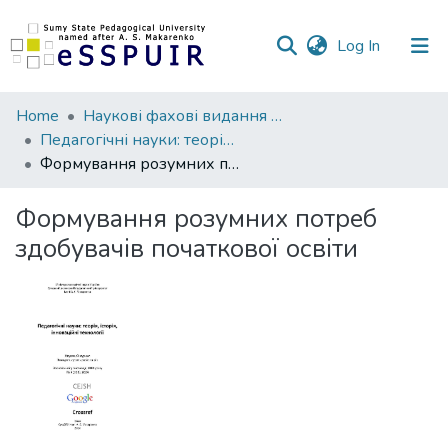
(current)
Log In
Communities
Home
Наукові фахові видання СумДПУ
&
Педагогічні науки: теорія, історія, інноваційні технології
Collections
Формування розумних потреб здобувачів початкової освіти
All of DSpace
Формування розумних потреб
здобувачів початкової освіти
Statistics