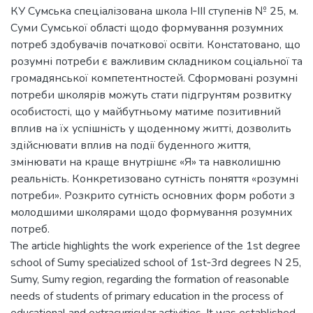
КУ Сумська спеціалізована школа І‐ІІІ ступенів № 25, м.
Суми Сумської області щодо формування розумних
потреб здобувачів початкової освіти. Констатовано, що
розумні потреби є важливим складником соціальної та
громадянської компетентностей. Сформовані розумні
потреби школярів можуть стати підгрунтям розвитку
особистості, що у майбутньому матиме позитивний
вплив на їх успішність у щоденному житті, дозволить
здійснювати вплив на події буденного життя,
змінювати на краще внутрішнє «Я» та навколишню
реальність. Конкретизовано сутність поняття «розумні
потреби». Розкрито сутність основних форм роботи з
молодшими школярами щодо формування розумних
потреб.
The article highlights the work experience of the 1st degree
school of Sumy specialized school of 1st‐3rd degrees N 25,
Sumy, Sumy region, regarding the formation of reasonable
needs of students of primary education in the process of
educational and extracurricular activities. It was established