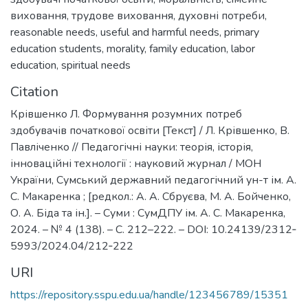
виховання
,
трудове виховання
,
духовні потреби
,
reasonable needs
,
useful and harmful needs
,
primary
education students
,
morality
,
family education
,
labor
education
,
spiritual needs
Citation
Крівшенко Л. Формування розумних потреб
здобувачів початкової освіти [Текст] / Л. Крівшенко, В.
Павліченко // Педагогічні науки: теорія, історія,
інноваційні технології : науковий журнал / МОН
України, Сумський державний педагогічний ун-т ім. А.
С. Макаренка ; [редкол.: А. А. Сбруєва, М. А. Бойченко,
О. А. Біда та ін.]. – Суми : СумДПУ ім. А. С. Макаренка,
2024. – № 4 (138). – С. 212–222. – DOI: 10.24139/2312‐
5993/2024.04/212‐222
URI
https://repository.sspu.edu.ua/handle/123456789/15351