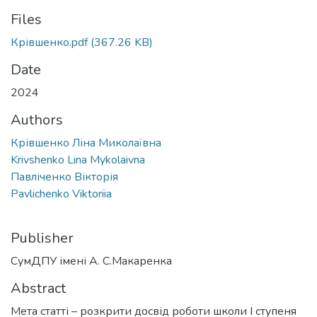
Files
Крівшенко.pdf
(367.26 KB)
Date
2024
Authors
Крівшенко Ліна Миколаївна
Krivshenko Lina Mykolaivna
Павліченко Вікторія
Pavlichenko Viktoriia
Publisher
СумДПУ імені А. С.Макаренка
Abstract
Мета статті – розкрити досвід роботи школи І ступеня