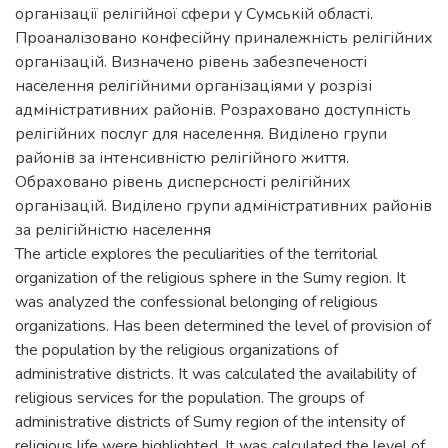
організації релігійної сфери у Сумській області.
Проаналізовано конфесійну приналежність релігійних
організацій. Визначено рівень забезпеченості
населення релігійними організаціями у розрізі
адміністративних районів. Розраховано доступність
релігійних послуг для населення. Виділено групи
районів за інтенсивністю релігійного життя.
Обраховано рівень дисперсності релігійних
організацій. Виділено групи адміністративних районів
за релігійністю населення
The article explores the peculiarities of the territorial
organization of the religious sphere in the Sumy region. It
was analyzed the confessional belonging of religious
organizations. Has been determined the level of provision of
the population by the religious organizations of
administrative districts. It was calculated the availability of
religious services for the population. The groups of
administrative districts of Sumy region of the intensity of
religious life were highlighted. It was calculated the level of