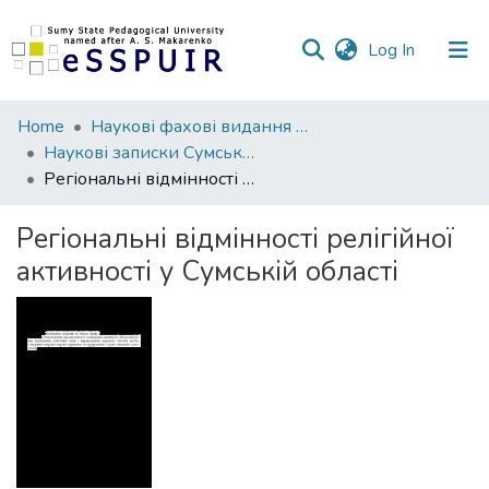
(current)
Log In
Communities
Home
Наукові фахові видання СумДПУ
&
Наукові записки Сумського державного педагогічного університету. Географічні науки
Collections
Регіональні відмінності релігійної активності у Сумській області
All of DSpace
Регіональні відмінності релігійної
активності у Сумській області
Statistics