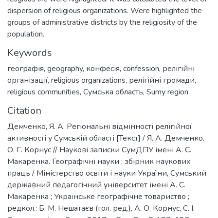
dispersion of religious organizations. Were highlighted the
groups of administrative districts by the religiosity of the
population.
Keywords
географія
,
geography
,
конфесія
,
confession
,
релігійні
організації
,
religious organizations
,
релігійні громади
,
religious communities
,
Сумська область
,
Sumy region
Citation
Демченко, Я. А. Регіональні відмінності релігійної
активності у Сумській області [Текст] / Я. А. Демченко,
О. Г. Корнус // Наукові записки СумДПУ імені А. С.
Макаренка. Географічні науки : збірник наукових
праць / Міністерство освіти і науки України, Сумський
державний педагогічний університет імені А. С.
Макаренка ; Українське географічне товариство ;
редкол.: Б. М. Нешатаєв (гол. ред.), А. О. Корнус, С. І.