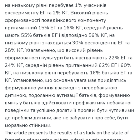
на низькому рівні перебуває 1% учасників
експерименту ЕГ та 2% КГ. Високий рівень
сформованості поведінкового компоненту
притаманний 15% ЕГ та 16% КГ, середній рівень
мають 55% батьків ЕГ і відповідно 56% КГ, на
низькому рівні знаходяться 30% респондентів ЕГ та
28% КГ. Узагальнено, що високий рівень
сформованості культури батьківства мають 22% ЕГ та
24% КГ, середній рівень притаманний 62% ЕГ і 60%
КГ, на низькому рівні перебувають 16% батьків ЕГ та
КГ. Установлено, що основна увага має приділятись
формуванню уміння взаємодії з невербальною
дитиною, подоланню аутизації батьків, формуванню
вмінь у батьків здійснювати профілактику небажаної
поведінки та успішно долати її прояви, бути чутливими
до проблем дитини, але не забувати і про себе, бути
морально стійкими.
The article presents the results of a study on the state of