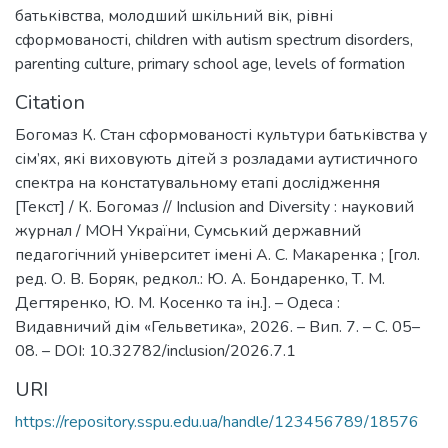
батьківства
,
молодший шкільний вік
,
рівні
сформованості
,
children with autism spectrum disorders
,
parenting culture
,
primary school age
,
levels of formation
Citation
Богомаз К. Стан сформованості культури батьківства у
сім’ях, які виховують дітей з розладами аутистичного
спектра на констатувальному етапі дослідження
[Текст] / К. Богомаз // Inclusion and Diversity : науковий
журнал / МОН України, Сумський державний
педагогічний університет імені А. С. Макаренка ; [гол.
ред. О. В. Боряк, редкол.: Ю. А. Бондаренко, Т. М.
Дегтяренко, Ю. М. Косенко та ін.]. – Одеса :
Видавничий дім «Гельветика», 2026. – Вип. 7. – С. 05–
08. – DOI: 10.32782/inclusion/2026.7.1
URI
https://repository.sspu.edu.ua/handle/123456789/18576