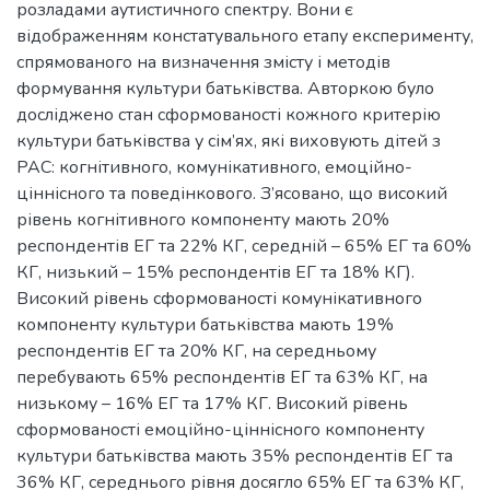
розладами аутистичного спектру. Вони є
відображенням констатувального етапу експерименту,
спрямованого на визначення змісту і методів
формування культури батьківства. Авторкою було
досліджено стан сформованості кожного критерію
культури батьківства у сім’ях, які виховують дітей з
РАС: когнітивного, комунікативного, емоційно-
ціннісного та поведінкового. З’ясовано, що високий
рівень когнітивного компоненту мають 20%
респондентів ЕГ та 22% КГ, середній – 65% ЕГ та 60%
КГ, низький – 15% респондентів ЕГ та 18% КГ).
Високий рівень сформованості комунікативного
компоненту культури батьківства мають 19%
респондентів ЕГ та 20% КГ, на середньому
перебувають 65% респондентів ЕГ та 63% КГ, на
низькому – 16% ЕГ та 17% КГ. Високий рівень
сформованості емоційно-ціннісного компоненту
культури батьківства мають 35% респондентів ЕГ та
36% КГ, середнього рівня досягло 65% ЕГ та 63% КГ,