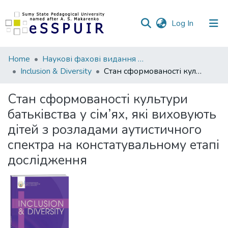
(current)
Log In
Communities
Home
Наукові фахові видання СумДПУ
&
Inclusion & Diversity
Стан сформованості культури батьківства у сім’ях, які виховують дітей з розладами аутистичного спектра на констатувальному етапі дослідження
Collections
Стан сформованості культури
All of DSpace
батьківства у сім’ях, які виховують
дітей з розладами аутистичного
Statistics
спектра на констатувальному етапі
дослідження