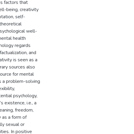
s factors that
l-being, creativity
tation, self-
theoretical
psychological well-
 mental health
chology regards
factualization, and
ativity is seen as a
rary sources also
source for mental
as a problem-solving
ibility,
tential psychology,
 existence, i.e., a
eaning, freedom,
y as a form of
lly sexual or
ties. In positive