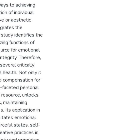
ways to achieving
ion of individual
ve or aesthetic
egrates the
 study identifies the
ing functions of
source for emotional
integrity. Therefore,
everal critically
l health. Not only it
nd compensation for
ti-faceted personal
l resource, unlocks
, maintaining
 Its application in
ilitates emotional
ceful states, self-
eative practices in