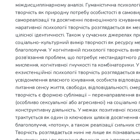
міждисциплінарному аналізі. Гуманістична психолог
творчість як природну потребу особистості в самов
самореалізації та досягненні повноцінного існування
наративної психології творчість розглядається як м
цілісної ідентичності. Також у сучасних джерелах п
соціально-культурний вимір творчості як ресурсу м
благополуччя. У когнітивній психології творчість ви
розв’язання проблем, що потребує нестандартного
мислення, когнітивної гнучкості та комбінаторики. 
екзистенційної психології творчість розглядається як
усвідомлення власного існування, особиста відповід
питання сенсу життя, свободи, відповідальності, смер
творчість є формою сублімації – перенаправлення вн
(особливо сексуальної або агресивної) на соціально 
конструктивну діяльність. У межах позитивної психол
трактується як один із ключових шляхів досягнення 
благополуччя, «потоку», а також реалізації сильних ст
Творчість розглядається нині не лише як пізнаваль