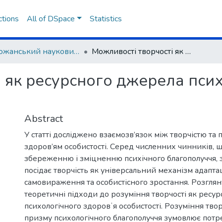
ctions
All of DSpace
Statistics
Слобожанський науковий вісник. Серія Психологія
Можливості творчості як ресурсного джерела психологічного здоровʼя особистості
і як ресурсного джерела пси
Abstract
У статті досліджено взаємозв’язок між творчістю та
здоров’ям особистості. Серед численних чинників, 
збереженню і зміцненню психічного благополуччя, 
посідає творчість як універсальний механізм адаптац
самовираження та особистісного зростання. Розглян
теоретичні підходи до розуміння творчості як ресу
психологічного здоровʼя особистості. Розуміння твор
призму психологічного благополуччя зумовлює потр