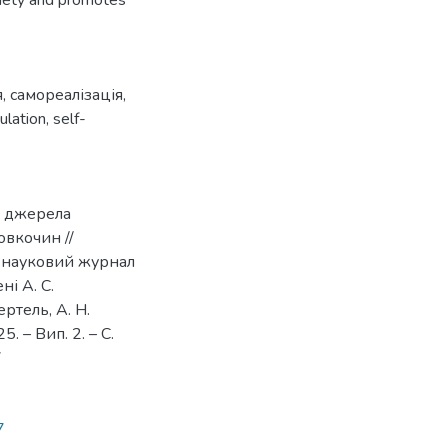
iety and promotes
я
,
самореалізація
,
ulation
,
self-
о джерела
овкочин //
: науковий журнал
і А. С.
ертель, А. Н.
5. – Вип. 2. – С.
7
7