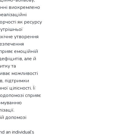
оційно-вольову,
женні виокремлено
реалізаційні
орчості як ресурсу
нутрішньої
сихічне утворення
безпечення
сприяє емоційній
дефіцитів, але й
итку та
риває можливості
в, підтримки
ї цілісності. Її
самодопомозі сприяє
ормуванню
ізації.
ій допомозі
d an individual’s