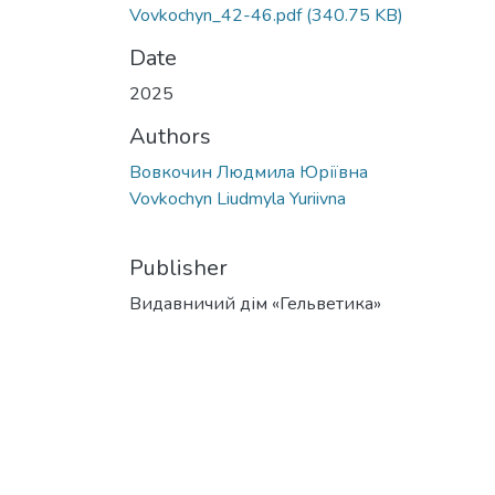
Vovkochyn_42-46.pdf
(340.75 KB)
Date
2025
Authors
Вовкочин Людмила Юріївна
Vovkochyn Liudmyla Yuriivna
Publisher
Видавничий дім «Гельветика»