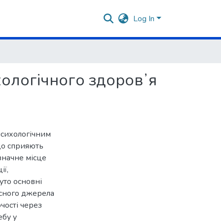
Log In
хологічного здоровʼя
 психологічним
що сприяють
значне місце
ії,
уто основні
рсного джерела
чості через
ебу у