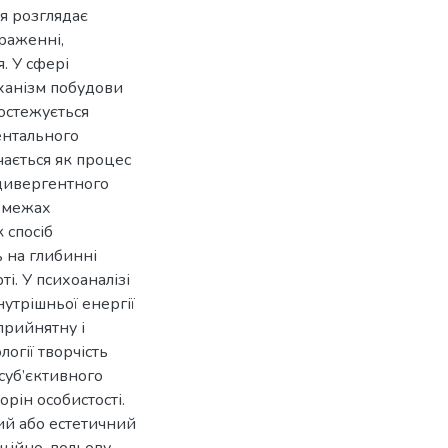
ія розглядає
ираженні,
. У сфері
еханізм побудови
ростежується
ентального
вчається як процес
 дивергентного
У межах
 спосіб
ь на глибинні
ті. У психоаналізі
утрішньої енергії
прийнятну і
огії творчість
суб’єктивного
орін особистості.
ний або естетичний