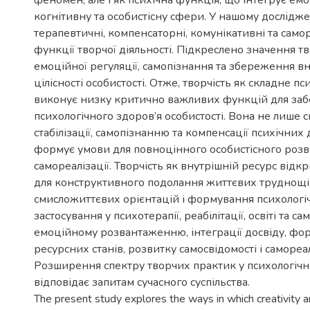
феномен, але і як психічна функція, що інтегрує ем
когнітивну та особистісну сфери. У нашому дослід
терапевтичні, компенсаторні, комунікативні та само
функції творчої діяльності. Підкреслено значення тв
емоційної регуляції, самопізнання та збереження в
цілісності особистості. Отже, творчість як складне п
виконує низку критично важливих функцій для за
психологічного здоров’я особистості. Вона не лише 
стабілізації, самопізнанню та компенсації психічних 
формує умови для повноцінного особистісного розв
самореалізації. Творчість як внутрішній ресурс відк
для конструктивного подолання життєвих труднощі
смисложиттєвих орієнтацій і формування психологічно
застосування у психотерапії, реабілітації, освіті та 
емоційному розвантаженню, інтеграції досвіду, ф
ресурсних станів, розвитку самосвідомості і самореал
Розширення спектру творчих практик у психологічн
відповідає запитам сучасного суспільства.
The present study explores the ways in which creativity an