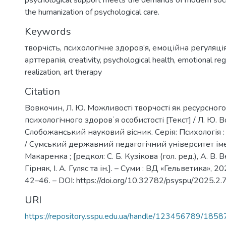
psychological support meets the demands of modern soc
the humanization of psychological care.
Keywords
творчість
,
психологічне здоров’я
,
емоційна регуляці
арттерапія
,
creativity
,
psychological health
,
emotional reg
realization
,
art therapy
Citation
Вовкочин, Л. Ю. Можливості творчості як ресурсног
психологічного здоровʼя особистості [Текст] / Л. Ю. В
Слобожанський науковий вісник. Серія: Психологія 
/ Сумський державний педагогічний університет імен
Макаренка ; [редкол: С. Б. Кузікова (гол. ред.), А. В. В
Гірняк, І. А. Гуляс та ін.]. – Суми : ВД «Гельветика», 202
42–46. – DOI: https://doi.org/10.32782/psyspu/2025.2.
URI
https://repository.sspu.edu.ua/handle/123456789/1858