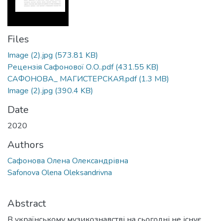
Files
Image (2).jpg
(573.81 KB)
Рецензія Сафонової О.О..pdf
(431.55 KB)
САФОНОВА_ МАГИСТЕРСКАЯ.pdf
(1.3 MB)
Image (2).jpg
(390.4 KB)
Date
2020
Authors
Сафонова Олена Олександрівна
Safonova Olena Oleksandrivna
Abstract
В українському музикознавстві на сьогодні не існує