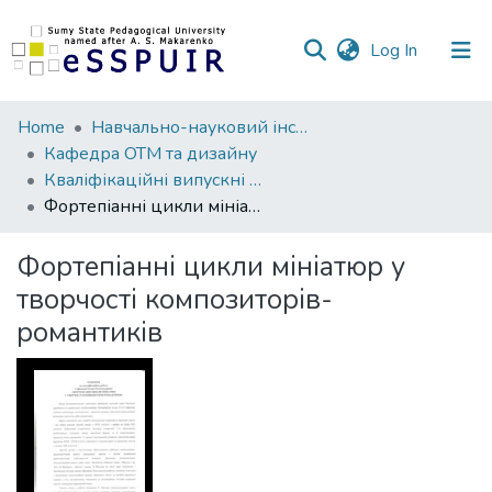
(current)
Log In
Communities
Home
Навчально-науковий інститут культури та мистецтв
&
Кафедра ОТМ та дизайну
Collections
Кваліфікаційні випускні роботи здобувачів вищої освіти
Фортепіанні цикли мініатюр у творчості композиторів-романтиків
All of DSpace
Фортепіанні цикли мініатюр у
Statistics
творчості композиторів-
романтиків