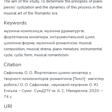
The aim of the study. To determine the principles of piano
pieces’ cyclization and the dynamics of this process in the
musical art of the Romantic era.
Keywords
музична композиція
,
музична драматургія
,
фортепіанна мініатюра
,
інструментальний цикл
,
циклічна форма
,
музичний романтизм
,
musical
composition
,
musical drama
,
piano miniature
,
instrumental
cycle
,
cyclic form
,
musical romanticism
Citation
Сафонова, О. О. Фортепіанні цикли мініатюр у
творчості композиторів-романтиків [Текст] : магістер.
робота / О. О. Сафонова ; науковий керівник О. Ю.
Енська. – Суми : СумДПУ ім. А. С. Макаренка, 2020. –
74 с.
URI