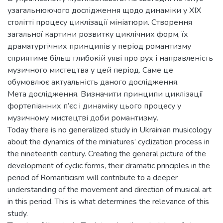
узагальнюючого дослідження щодо динаміки у ХІХ
столітті процесу циклізації мініатюри. Створення
загальної картини розвитку циклічних форм, їх
драматургічних принципів у період романтизму
сприятиме більш глибокій уяві про рух і направленість
музичного мистецтва у цей період. Саме це
обумовлює актуальність даного дослідження.
Мета дослідження. Визначити принципи циклізації
фортепіанних п’єс і динаміку цього процесу у
музичному мистецтві доби романтизму.
Today there is no generalized study in Ukrainian musicology
about the dynamics of the miniatures’ cyclization process in
the nineteenth century. Creating the general picture of the
development of cyclic forms, their dramatic principles in the
period of Romanticism will contribute to a deeper
understanding of the movement and direction of musical art
in this period. This is what determines the relevance of this
study.