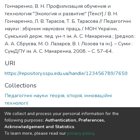
Гончаренко, В. Н. Профилизация обучения и
технология "Экология и развитие" [Текст] / В. Н.
Гончаренко, Л. В. Тарасов, Т. Б. Тарасова // Педагогічні
науки : збірник наукових праць / МОН України,
Сумський держ. пед. ун-т ім. А. С. Макаренка ; [редкол.:
А. А. Сбруєва, М. О. Лазарєв, В. І. Лозова та ін.]. – Суми :
СумДПУ ім. А. С. Макаренка, 2008. – С. 57–64.
URI
https://repository.sspu.edu.ua/handle/123456789/7659
Collections
Педагогічні науки: теорія, історія, інноваційні
технології
We collect and process your personal information for the
Full item page
Google Scholar
following purposes:
Authentication, Preferences,
Acknowledgement and Statistics
.
To learn more, please read our
privacy policy
.
DSpace software and SSPU named after A.S. Makarenko