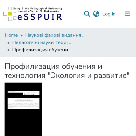
(current)
Log In
Communities
Home
Наукові фахові видання СумДПУ
&
Педагогічні науки: теорія, історія, інноваційні технології
Collections
Профилизация обучения и технология "Экология и развитие"
All of DSpace
Профилизация обучения и
технология "Экология и развитие"
Statistics