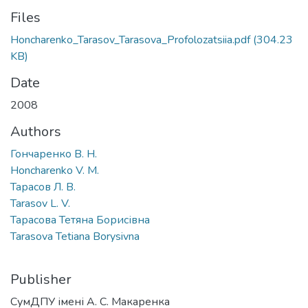
Files
Honcharenko_Tarasov_Tarasova_Profolozatsiia.pdf
(304.23
KB)
Date
2008
Authors
Гончаренко В. Н.
Honcharenko V. M.
Тарасов Л. В.
Tarasov L. V.
Тарасова Тетяна Борисівна
Tarasova Tetiana Borysivna
Publisher
СумДПУ імені А. С. Макаренка