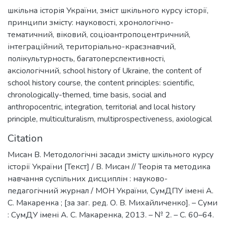
шкільна історія України
,
зміст шкільного курсу історії
,
принципи змісту: науковості
,
хронологічно-
тематичний
,
віковий
,
соціоантропоцентричний
,
інтеграційний
,
територіально-краєзнавчий
,
полікультурность
,
багатоперспективності
,
аксіологічний
,
school history of Ukraine
,
the content of
school history course
,
the content principles: scientific
,
chronologically-themed
,
time basis
,
social and
anthropocentric
,
integration
,
territorial and local history
principle
,
multiculturalism
,
multiprospectiveness
,
axiological
Citation
Мисан В. Методологічні засади змісту шкільного курсу
історії України [Текст] / В. Мисан // Теорія та методика
навчання суспільних дисциплін : науково-
педагогічний журнал / МОН України, СумДПУ імені А.
С. Макаренка ; [за заг. ред. О. В. Михайличенко]. – Суми
: СумДУ імені А. С. Макаренка, 2013. – № 2. – С. 60–64.