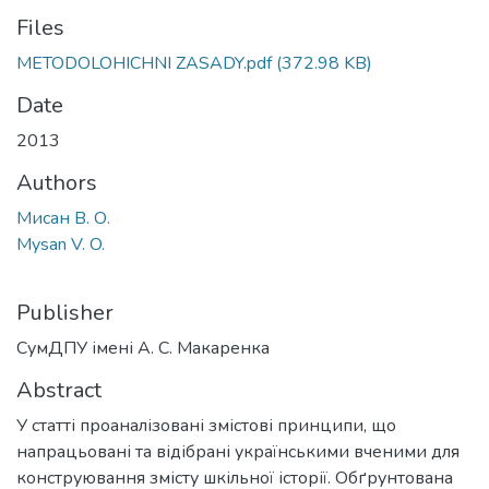
Files
METODOLOHICHNI ZASADY.pdf
(372.98 KB)
Date
2013
Authors
Мисан В. О.
Mysan V. O.
Publisher
СумДПУ імені А. С. Макаренка
Abstract
У статті проаналізовані змістові принципи, що
напрацьовані та відібрані українськими вченими для
конструювання змісту шкільної історії. Обґрунтована