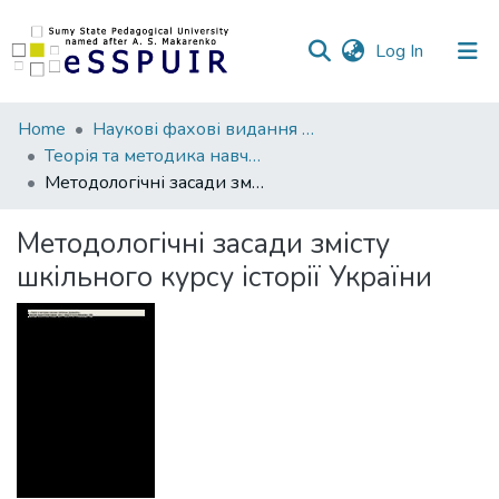
(current)
Log In
Communities
Home
Наукові фахові видання СумДПУ
&
Теорія та методика навчання суспільних дисциплін
Collections
Методологічні засади змісту шкільного курсу історії України
All of DSpace
Методологічні засади змісту
шкільного курсу історії України
Statistics