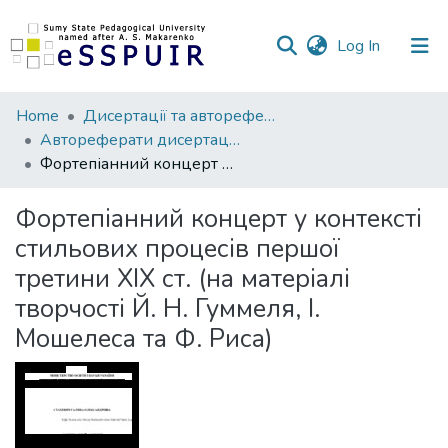
(current)
Log In
Communities
Home
Дисертації та автореферати
&
Автореферати дисертацій
Collections
Фортепіанний концерт у контексті стильових процесів першої третини ХІХ ст. (на матеріалі творчості Й. Н. Гуммеля, І. Мошелеса та Ф. Риса)
All of DSpace
Фортепіанний концерт у контексті
стильових процесів першої
Statistics
третини ХІХ ст. (на матеріалі
творчості Й. Н. Гуммеля, І.
Мошелеса та Ф. Риса)