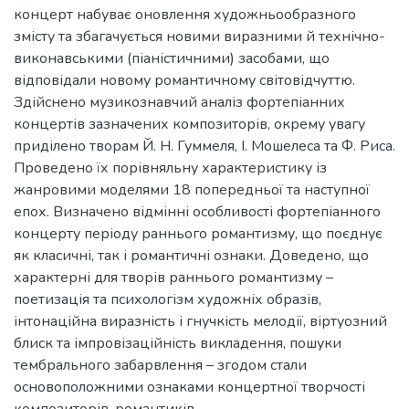
концерт набуває оновлення художньообразного
змісту та збагачується новими виразними й технічно-
виконавськими (піаністичними) засобами, що
відповідали новому романтичному світовідчуттю.
Здійснено музикознавчий аналіз фортепіанних
концертів зазначених композиторів, окрему увагу
приділено творам Й. Н. Гуммеля, І. Мошелеса та Ф. Риса.
Проведено їх порівняльну характеристику із
жанровими моделями 18 попередньої та наступної
епох. Визначено відмінні особливості фортепіанного
концерту періоду раннього романтизму, що поєднує
як класичні, так і романтичні ознаки. Доведено, що
характерні для творів раннього романтизму –
поетизація та психологізм художніх образів,
інтонаційна виразність і гнучкість мелодії, віртуозний
блиск та імпровізаційність викладення, пошуки
тембрального забарвлення – згодом стали
основоположними ознаками концертної творчості