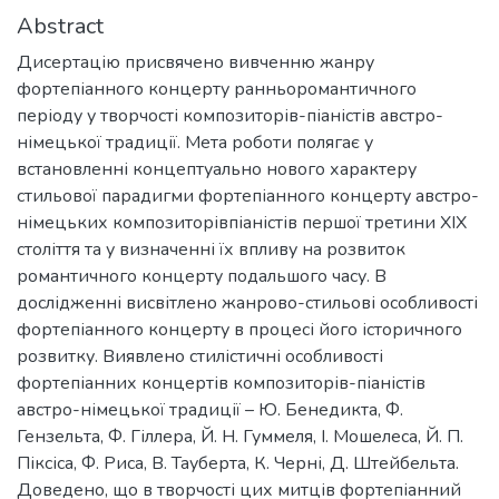
Abstract
Дисертацію присвячено вивченню жанру
фортепіанного концерту ранньоромантичного
періоду у творчості композиторів-піаністів австро-
німецької традиції. Мета роботи полягає у
встановленні концептуально нового характеру
стильової парадигми фортепіанного концерту австро-
німецьких композиторівпіаністів першої третини ХІХ
століття та у визначенні їх впливу на розвиток
романтичного концерту подальшого часу. В
дослідженні висвітлено жанрово-стильові особливості
фортепіанного концерту в процесі його історичного
розвитку. Виявлено стилістичні особливості
фортепіанних концертів композиторів-піаністів
австро-німецької традиції – Ю. Бенедикта, Ф.
Гензельта, Ф. Гіллера, Й. Н. Гуммеля, І. Мошелеса, Й. П.
Піксіса, Ф. Риса, В. Тауберта, К. Черні, Д. Штейбельта.
Доведено, що в творчості цих митців фортепіанний