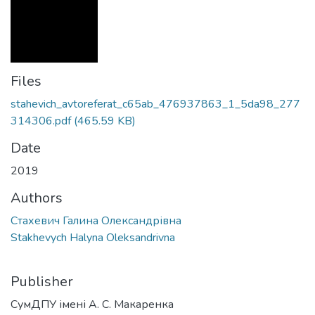
Files
stahevich_avtoreferat_c65ab_476937863_1_5da98_277
314306.pdf
(465.59 KB)
Date
2019
Authors
Стахевич Галина Олександрівна
Stakhevych Halyna Oleksandrivna
Publisher
СумДПУ імені А. С. Макаренка