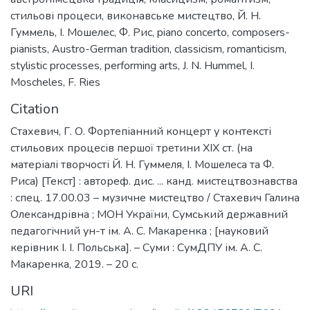
стильові процеси
,
виконавське мистецтво
,
Й. Н.
Гуммель
,
І. Мошелес
,
Ф. Рис
,
piano concerto
,
composers-
pianists
,
Austro-German tradition
,
classicism
,
romanticism
,
stylistic processes
,
performing arts
,
J. N. Hummel
,
I.
Moscheles
,
F. Ries
Citation
Стахевич, Г. О. Фортепіанний концерт у контексті
стильових процесів першої третини XIX ст. (на
матеріалі творчості Й. Н. Гуммеля, І. Мошелеса та Ф.
Риса) [Текст] : автореф. дис. ... канд. мистецтвознавства
: спец. 17.00.03 – музичне мистецтво / Стахевич Галина
Олександрівна ; МОН України, Сумський державний
педагогічний ун-т ім. А. С. Макаренка ; [науковий
керівник І. І. Польська]. – Суми : СумДПУ ім. А. С.
Макаренка, 2019. – 20 с.
URI