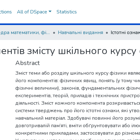
ctions
All of DSpace
Statistics
Кафедра математики, фізики та методик їх навчання
Навчальні видання
ентів змісту шкільного курсу
Abstract
Зміст теми або розділу шкільного курсу фізики явля
його компонентів: фізичних явищ, понять (у тому чис
фізичні величини), законів, фундаментальних фізи
експериментів, теорій, приладів і технічних пристрої
діяльності. Зміст кожного компонента розкриваєтьс
системи тверджень про його істотні ознаки, які ут
навчальний матеріал. Здобувачі повинні його розуміт
довготривалій пам’яті, вміти обґрунтовувати або іл
конкретними прикладами, застосовувати до різнома