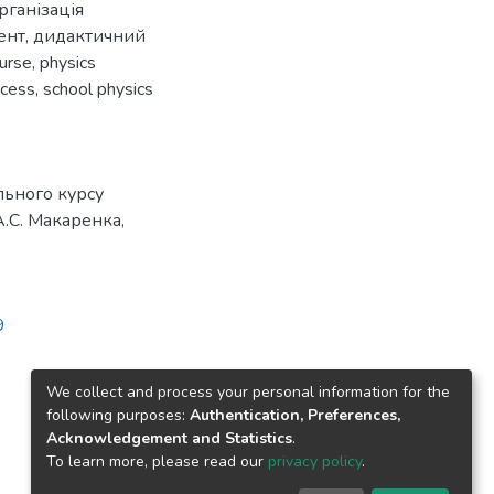
рганізація
ент
,
дидактичний
ourse
,
physics
ocess
,
school physics
ільного курсу
.С. Макаренка,
9
We collect and process your personal information for the
following purposes:
Authentication, Preferences,
Acknowledgement and Statistics
.
To learn more, please read our
privacy policy
.