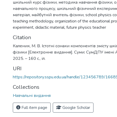
шкільний курс фізики
,
методика навчання фізики
,
о
навчального процесу
,
шкільний фізичний експерим
матеріал
,
майбутній вчитель фізики
,
school physics c
teaching methodology
,
organization of the educational pr
experiment
,
didactic material
,
future physics teacher
Citation
Каленик, М. В. Істотні ознаки компонентів змісту шк
фізики [Електронне видання]. Суми: СумДПУ імені А
2025. – 160 с., іл.
URI
https://repository.sspu.edu.ua/handle/123456789/1668
Collections
Навчальні видання
Full item page
Google Scholar