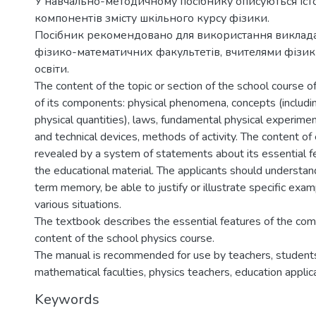
У навчально-методичному посібнику описуються іст
компонентів змісту шкільного курсу фізики.
Посібник рекомендовано для використання виклада
фізико-математичних факультетів, вчителями фізик
освіти.
The content of the topic or section of the school course o
of its components: physical phenomena, concepts (includ
physical quantities), laws, fundamental physical experimen
and technical devices, methods of activity. The content o
revealed by a system of statements about its essential f
the educational material. The applicants should understand i
term memory, be able to justify or illustrate specific exa
various situations.
The textbook describes the essential features of the co
content of the school physics course.
The manual is recommended for use by teachers, students
mathematical faculties, physics teachers, education applic
Keywords