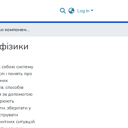
Log In
Істотні ознаки компонентів змісту шкільного курсу фізики
 фізики
є собою систему
лі і понять про
чних
в, способів
я за допомогою
ворюють
и, зберігати у
юструвати
нітних ситуацій.