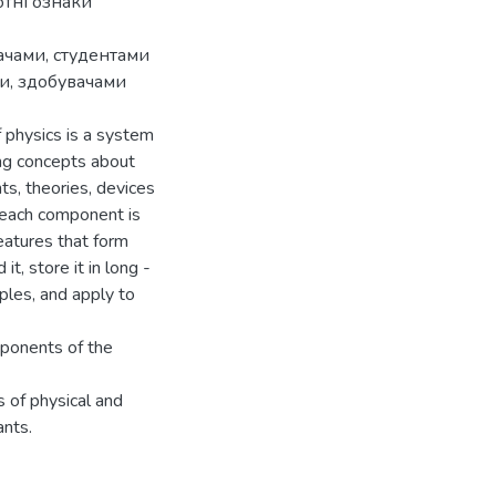
отні ознаки
чами, студентами
и, здобувачами
f physics is a system
ing concepts about
ts, theories, devices
f each component is
eatures that form
t, store it in long -
mples, and apply to
mponents of the
 of physical and
ants.