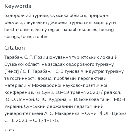
Keywords
оздоровчий туризм
,
Сумська область
,
природні
ресурси
,
лікувальні джерела
,
туристські маршрути
,
health tourism
,
Sumy region
,
natural resources
,
healing
springs
,
tourist routes
Citation
Тарабан, С. Г. Позиціонування туристських локацій
Сумської області на засадах оздоровчого туризму
[Текст] / С. Г. Тарабан, І. С. Зігунова // Індустрія туризму
та гостинності: досвід, проблеми, перспективи :
матеріали V Міжнародної науково-практичної
конференції, (м. Суми, 18–19 травня 2023) / редкол.:
Ю. О. Лянной, О. Ю. Кудріна, В. В. Божкова та ін. ; МОН
України, Сумський державний педагогічний
університет імені А. С. Макаренка. – Суми : ФОП Цьома
С. П., 2023. – С. 171–175.