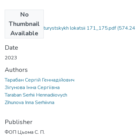
No
Files
Thumbnail
Pozytsionuvannia turystskykh lokatsii 171_175.pdf
(574.24
Available
KB)
Date
2023
Authors
Тарабан Сергій Геннадійович
Зігунова Інна Сергіївна
Taraban Serhii Hennadiiovych
Zihunova Inna Serhiivna
Publisher
ФОП Цьома С. П.