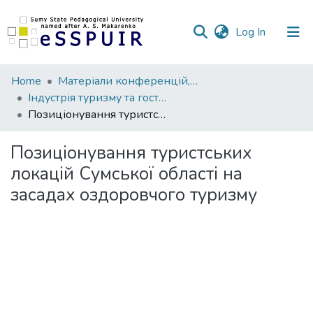
(current)
Log In
Communities
Home
Матеріали конференцій, семінарів, читань
&
Індустрія туризму та гостинності: досвід, проблеми, перспективи
Collections
Позиціонування туристських локацій Сумської області на засадах оздоровчого туризму
All of DSpace
Позиціонування туристських
локацій Сумської області на
Statistics
засадах оздоровчого туризму