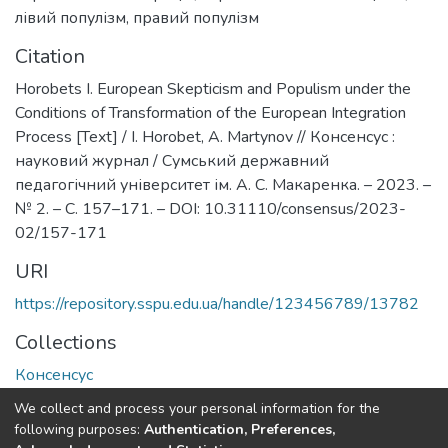
лівий популізм
,
правий популізм
Citation
Horobets І. European Skepticism and Populism under the
Conditions of Transformation of the European Integration
Process [Теxt] / І. Horobet, А. Martynov // Консенсус :
науковий журнал / Сумський державний
педагогічний університет ім. А. С. Макаренка. – 2023. –
№ 2. – С. 157–171. – DOI: 10.31110/consensus/2023-
02/157-171
URI
https://repository.sspu.edu.ua/handle/123456789/13782
Collections
Консенсус
We collect and process your personal information for the
Full item page
Google Scholar
following purposes:
Authentication, Preferences,