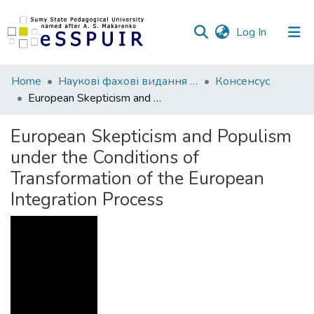
(current)
Log In
Communities
Home
Наукові фахові видання СумДПУ
Консенсус
&
European Skepticism and Populism under the Conditions of Transformation of the European Integration Process
Collections
European Skepticism and Populism
All of DSpace
under the Conditions of
Transformation of the European
Statistics
Integration Process