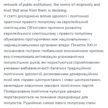
network of public institutions, the norms of reciprocity and
trust that arise from them, is declining.
У статті досліджено вплив ідеології і політичної
практики правого популізму на європейський
скептицизм. Об’єктивні причини розвитку
європейського скептицизму і правого популізму
обумовлені протиріччями між національними і
наднаціональними органами влади. Початок ХХІ ст.
позначився гострою глобальною економічною кризою,
яка стимулювала активізацію різноманітних
популістських рухів, які користуються сприятливими
умовами амбівалентності багатьох традиційних
політичних ідеологій, розмиванням демаркаційних
ліній між «право-центристами» і «ліво-центристами»,
занепадом класичних масових політичних партій.
Поляризована політична культура швидко
перетворюється на поживне середовище для
популістів. Рушійною силою лівого популізму стали