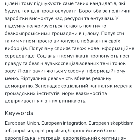
цілей і тому підшукують саме таких кандидатів, які
будуть такіцілі проштовхувати. Боротьба за політичні
заробітки висмоктує час, ресурси та ентузіазм. У
підсумку поляризуються і стають політично
безкомпромісними громадяни в цілому. Популісти
таким чином просто виконують побажання своїх
виборців. Популізму сприяє також нове інформаційне
середовище. Соціальні комунікації пропонують пост
правду та безліч вузькоспеціалізованих тем і точок
зору. Люди зачиняються у своєму інформаційному
меню. Віртуальна реальність вбиває реальну
демократію. Занепадає соціальний капітал як мережа
громадських інститутів, норм взаємності та
довірливості, які з них виникають.
Keywords
European Union
,
European integration
,
European skepticism
,
left populism
,
right populism
,
Європейський Союз
,
європейська інтеграція
,
європейський скептицизм
,