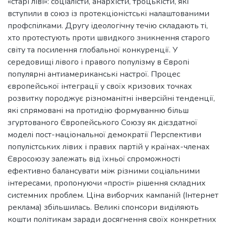
«старі ліві»: соціалісти, анархісти, троцькісти, які
вступили в союз із протекціоністські налаштованими
профспілками. Другу ідеологічну течію складають ті,
хто протестують проти швидкого зникнення старого
світу та посилення глобальної конкуренції. У
середовищі лівого і правого популізму в Європі
популярні антиамериканські настрої. Процес
європейської інтеграції у своїх кризових точках
розвитку породжує різноманітні інверсійні тенденції,
які спрямовані на протидію формуванню більш
згуртованого Європейського Союзу як дієздатної
моделі пост-національної демократії Перспективи
популістських лівих і правих партій у країнах-членах
Євросоюзу залежать від їхньої спроможності
ефективно балансувати між різними соціальними
інтересами, пропонуючи «прості» рішення складних
системних проблем. Ціна виборчих кампаній (Інтернет
реклама) збільшилась. Великі спонсори виділяють
кошти політикам заради досягнення своїх конкретних