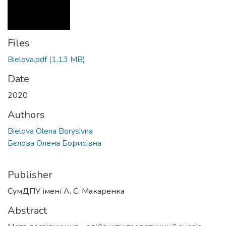
Files
Bielova.pdf
(1.13 MB)
Date
2020
Authors
Bielova Olena Borysivna
Бєлова Олена Борисівна
Publisher
СумДПУ імені А. С. Макаренка
Abstract