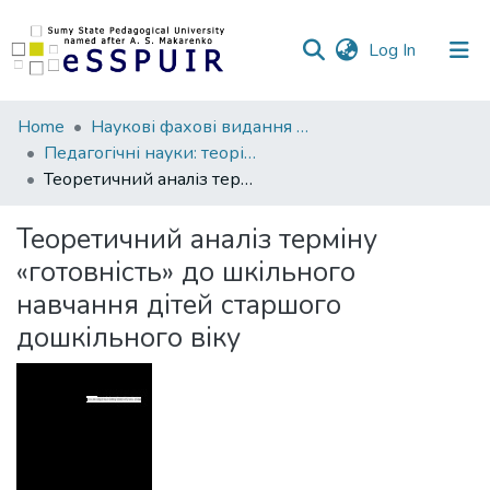
(current)
Log In
Communities
Home
Наукові фахові видання СумДПУ
&
Педагогічні науки: теорія, історія, інноваційні технології
Collections
Теоретичний аналіз терміну «готовність» до шкільного навчання дітей старшого дошкільного віку
All of DSpace
Теоретичний аналіз терміну
«готовність» до шкільного
Statistics
навчання дітей старшого
дошкільного віку