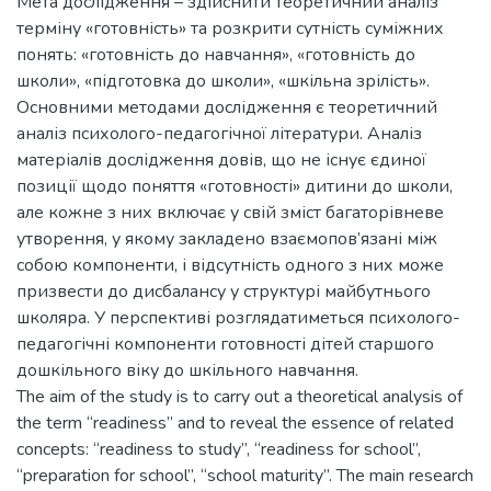
Мета дослідження – здійснити теоретичний аналіз
терміну «готовність» та розкрити сутність суміжних
понять: «готовність до навчання», «готовність до
школи», «підготовка до школи», «шкільна зрілість».
Основними методами дослідження є теоретичний
аналіз психолого-педагогічної літератури. Аналіз
матеріалів дослідження довів, що не існує єдиної
позиції щодо поняття «готовності» дитини до школи,
але кожне з них включає у свій зміст багаторівневе
утворення, у якому закладено взаємопов’язані між
собою компоненти, і відсутність одного з них може
призвести до дисбалансу у структурі майбутнього
школяра. У перспективі розглядатиметься психолого-
педагогічні компоненти готовності дітей старшого
дошкільного віку до шкільного навчання.
The aim of the study is to carry out a theoretical analysis of
the term “readiness” and to reveal the essence of related
concepts: “readiness to study”, “readiness for school”,
“preparation for school”, “school maturity”. The main research