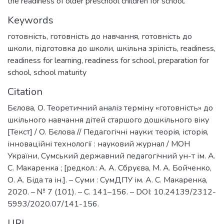
the readiness of older preschool children for school.
Keywords
готовність
,
готовність до навчання
,
готовність до
школи
,
підготовка до школи
,
шкільна зрілість
,
readiness
,
readiness for learning
,
readiness for school
,
preparation for
school
,
school maturity
Citation
Бєлова, О. Теоретичний аналіз терміну «готовність» до
шкільного навчання дітей старшого дошкільного віку
[Текст] / О. Бєлова // Педагогічні науки: теорія, історія,
інноваційні технології : науковий журнал / МОН
України, Сумський державний педагогічний ун-т ім. А.
С. Макаренка ; [редкол.: А. А. Сбруєва, М. А. Бойченко,
О. А. Біда та ін.]. – Суми : СумДПУ ім. А. С. Макаренка,
2020. – № 7 (101). – С. 141–156. – DOI: 10.24139/2312-
5993/2020.07/141-156.
URI