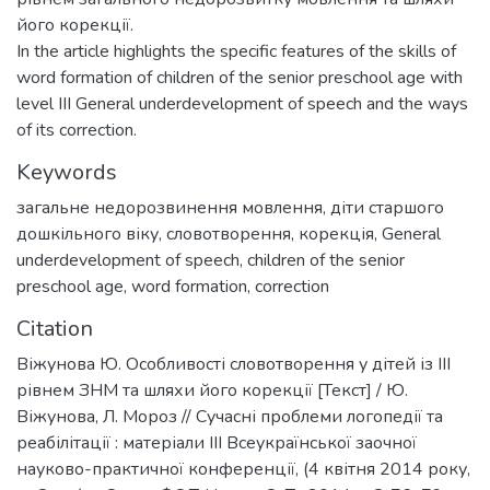
його корекції.
In the article highlights the specific features of the skills of
word formation of children of the senior preschool age with
level III General underdevelopment of speech and the ways
of its correction.
Keywords
загальне недорозвинення мовлення
,
діти старшого
дошкільного віку
,
словотворення
,
корекція
,
General
underdevelopment of speech
,
children of the senior
preschool age
,
word formation
,
correction
Citation
Віжунова Ю. Особливості словотворення у дітей із ІІІ
рівнем ЗНМ та шляхи його корекції [Текст] / Ю.
Віжунова, Л. Мороз // Сучасні проблеми логопедії та
реабілітації : матеріали ІІІ Всеукраїнської заочної
науково-практичної конференції, (4 квітня 2014 року,