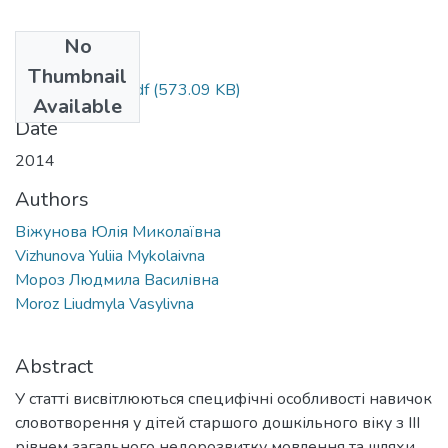
No
Files
Thumbnail
Vizhunova Yuliia.pdf
(573.09 KB)
Available
Date
2014
Authors
Віжунова Юлія Миколаївна
Vizhunova Yuliia Mykolaivna
Мороз Людмила Василівна
Moroz Liudmyla Vasylivna
Abstract
У статті висвітлюються специфічні особливості навичок
словотворення у дітей старшого дошкільного віку з ІІІ
рівнем загального недорозвитку мовлення та шляхи