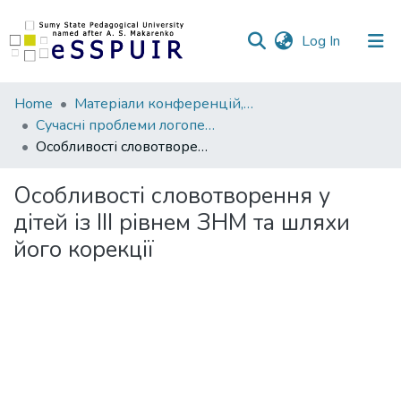
(current)
Log In
Communities
Home
Матеріали конференцій, семінарів, читань
&
Сучасні проблеми логопедії та реабілітації
Collections
Особливості словотворення у дітей із ІІІ рівнем ЗНМ та шляхи його корекції
All of DSpace
Особливості словотворення у
дітей із ІІІ рівнем ЗНМ та шляхи
Statistics
його корекції