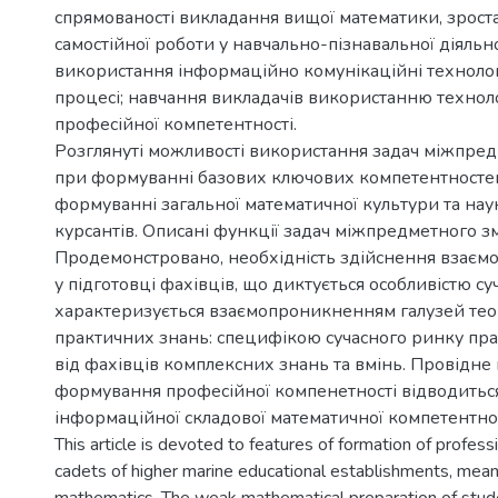
спрямованості викладання вищої математики, зрост
самостійної роботи у навчально-пізнавальної діяльно
використання інформаційно комунікаційні технолог
процесі; навчання викладачів використанню техно
професійної компетентності.
Розглянуті можливості використання задач міжпредм
при формуванні базових ключових компетентностей
формуванні загальної математичної культури та нау
курсантів. Описані функції задач міжпредметного зм
Продемонстровано, необхідність здійснення взаємо
у підготовці фахівців, що диктується особливістю су
характеризується взаємопроникненням галузей тео
практичних знань: специфікою сучасного ринку пра
від фахівців комплексних знань та вмінь. Провідне 
формування професійної компенетності відводить
інформаційної складової математичної компетентнос
This article is devoted to features of formation of profes
cadets of higher marine educational establishments, mean