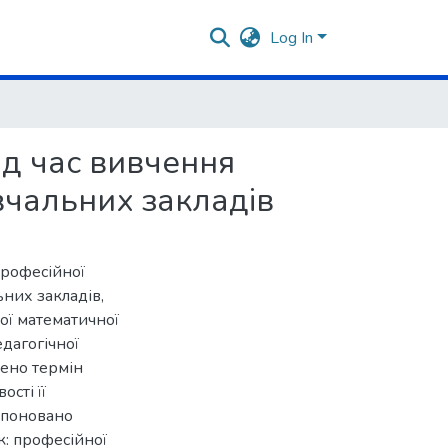
Log In
д час вивчення
вчальних закладів
професійної
них закладів,
ої математичної
едагогічної
чено термін
сті її
опоновано
к: професійної