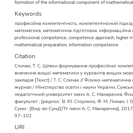
formation of the informational component of mathematic
Keywords
професійна компетентність
,
компетентнісний підхід
математика
,
математична підготовка
,
інформаційна 
professional competence
,
competence approach
,
higher 
mathematical preparation
,
information competence
Citation
Спичак, Т. С. Шляхи формування професійної компете
вивчення вищої математики у курсантів вищих мор
закладів [Текст] / Т. С. Спичак // Фізико-математична 
журнал / Міністерство освіти і науки України, Сум
педагогічний університет імені А. С. Макаренка, Ф
факультет ; [редкол.: В. Ю. Сторіжко, Ф. М. Лиман, І. О.
Суми : [Вид-во СумДПУ імені А. С. Макаренка], 2017. –
97–102.
URI