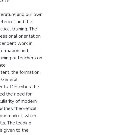
ents.
iterature and our own
etence" and the
tical training. The
ssional orientation
ependent work in
nformation and
aining of teachers on
nce.
ntent, the formation
f General
ents. Describes the
ted the need for
eculiarity of modern
ustries theoretical
bour market, which
ls. The leading
s given to the