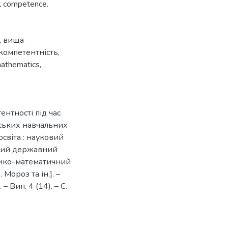
al competence.
,
вища
компетентність
,
mathematics
,
нтності під час
ських навчальних
освіта : науковий
ський державний
ізико-математичний
 Мороз та ін.]. –
 Вип. 4 (14). – С.