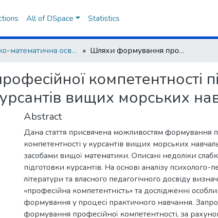
ctions
All of DSpace
Statistics
Фізико-математична освіта
Шляхи формування професійної компетентності під час вивчення вищої математики у курсантів вищих морських навчальних закладів
офесійної компетентності пі
курсантів вищих морських на
Abstract
Дана стаття присвячена можливостям формування 
компетентності у курсантів вищих морських навчаль
засобами вищої математики. Описані недоліки слабк
підготовки курсантів. На основі аналізу психолого-п
літератури та власного педагогічного досвіду визна
«професійна компетентність» та дослідженні особливо
формування у процесі практичного навчання. Запр
формування професійної компетентності, за рахуно