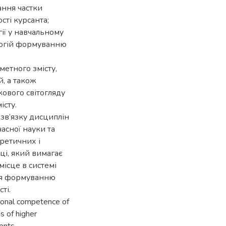
ання частки
сті курсанта;
ії у навчальному
логій формуванню
етного змісту,
, а також
кового світогляду
істу.
зв’язку дисциплін
часної науки та
ретичних і
ці, який вимагає
місце в системі
ся формуванню
ті.
sional competence of
s of higher