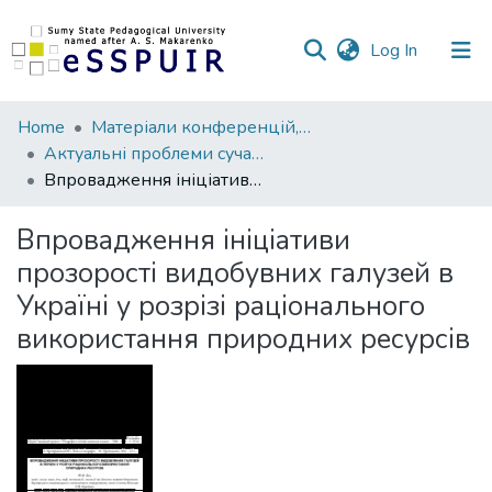
(current)
Log In
Communities
Home
Матеріали конференцій, семінарів, читань
&
Актуальні проблеми сучасної географічної науки та освіти
Collections
Впровадження ініціативи прозорості видобувних галузей в Україні у розрізі раціонального використання природних ресурсів
All of DSpace
Впровадження ініціативи
прозорості видобувних галузей в
Statistics
Україні у розрізі раціонального
використання природних ресурсів