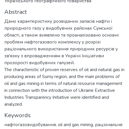
Українського географічного товариства
Abstract
Дано характеристику розвіданих запасів нафти і
природного газу у видобувних районах Сумської
області, а також виявлено та проаналізовано основні
проблем нафтогазового комплексу у розрізі
раціонального використання природних ресурсів у
зв'язку з впровадженням в Україні Ініціативи
прозорості видобувних галузей.
The characteristic of proven reserves of oil and natural gas in
producing areas of Sumy region, and the main problems of
oil and gas mining in terms of natural resource management
in connection with the introduction of Ukraine Extractive
Industries Transparency Initiative were identified and
analyzed.
Keywords
нафтогазовидобування
,
oil and gas mining
,
раціональне