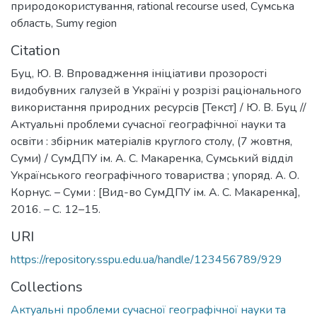
природокористування
,
rational recourse used
,
Сумська
область
,
Sumy region
Citation
Буц, Ю. В. Впровадження ініціативи прозорості
видобувних галузей в Україні у розрізі раціонального
використання природних ресурсів [Текст] / Ю. В. Буц //
Актуальні проблеми сучасної географічної науки та
освіти : збірник матеріалів круглого столу, (7 жовтня,
Суми) / СумДПУ ім. А. С. Макаренка, Сумський відділ
Українського географічного товариства ; упоряд. А. О.
Корнус. – Суми : [Вид-во СумДПУ ім. А. С. Макаренка],
2016. – С. 12–15.
URI
https://repository.sspu.edu.ua/handle/123456789/929
Collections
Актуальні проблеми сучасної географічної науки та